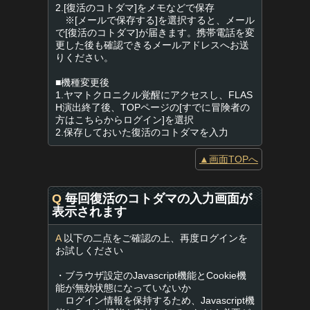
2.[復活のコトダマ]をメモなどで保存
※[メールで保存する]を選択すると、メール
で[復活のコトダマ]が届きます。携帯電話を変
更した後も確認できるメールアドレスへお送
りください。
■機種変更後
1.ヤマトクロニクル覚醒にアクセスし、FLAS
H演出終了後、TOPページの[すでに冒険者の
方はこちらからログイン]を選択
2.保存しておいた復活のコトダマを入力
▲画面TOPへ
Q
毎回復活のコトダマの入力画面が
表示されます
A
以下の二点をご確認の上、再度ログインを
お試しください
・ブラウザ設定のJavascript機能とCookie機
能が無効状態になっていないか
ログイン情報を保持するため、Javascript機