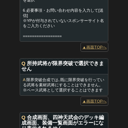
を選択
6.必要事項・お問い合わせ内容を入力して[送
信]
※YPが付与されていないスポンサーサイト名
をご入力ください
=================
▲画面TOPへ
Q
所持武将が限界突破で選択できま
せん
A
限界突破合成では､既に限界突破を行ってい
る武将を素材武将にすることはできません。
※ベース武将として選択することはできます
▲画面TOPへ
Q
合成画面、四神天武会のデッキ編
成画面、装備一覧画面がエラーにな