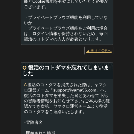
能とCookie機能を有効にしていただく必要が
ございます。
・プライベートブラウズ機能を利用していな
いか
プライベートブラウズ機能をご利用の場合
は、ログイン情報が保持されないため、毎回
復活のコトダマの入力が必要となります。
▲画面TOPへ
Q
復活のコトダマを忘れてしまいま
した
A
復活のコトダマを消失された際は、ヤマク
ロ運営チーム「
support@yama96.com
」へ、
復活のコトダマを消失した旨とあわせて下記
の冒険者情報をお知らせ下さい｡ご本人様の確
認ができ次第、ヤマクロ運営チームより復活
のコトダマをご連絡いたします。
･冒険者名
･開始された時期