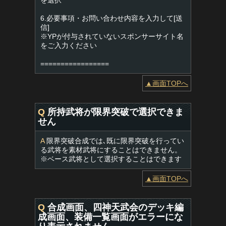
を選択
6.必要事項・お問い合わせ内容を入力して[送
信]
※YPが付与されていないスポンサーサイト名
をご入力ください
=================
▲画面TOPへ
Q
所持武将が限界突破で選択できま
せん
A
限界突破合成では､既に限界突破を行ってい
る武将を素材武将にすることはできません。
※ベース武将として選択することはできます
▲画面TOPへ
Q
合成画面、四神天武会のデッキ編
成画面、装備一覧画面がエラーにな