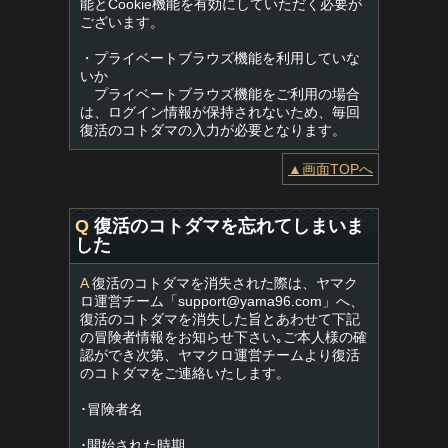
能とCookie機能を有効にしていただく必要が
ございます。
・プライベートブラウズ機能を利用していな
いか
プライベートブラウズ機能をご利用の場合
は、ログイン情報が保持されないため、毎回
復活のコトダマの入力が必要となります。
▲画面TOPへ
Q
復活のコトダマを忘れてしまいま
した
A
復活のコトダマを消失された際は、ヤマク
ロ運営チーム「
support@yama96.com
」へ、
復活のコトダマを消失した旨とあわせて下記
の冒険者情報をお知らせ下さい｡ご本人様の確
認ができ次第、ヤマクロ運営チームより復活
のコトダマをご連絡いたします。
･冒険者名
･開始された時期