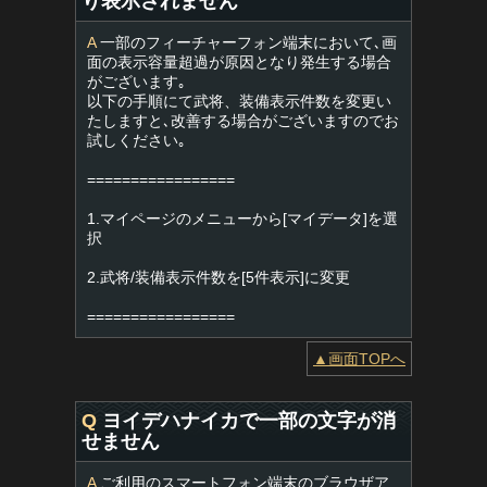
り表示されません
A
一部のフィーチャーフォン端末において､画
面の表示容量超過が原因となり発生する場合
がございます｡
以下の手順にて武将、装備表示件数を変更い
たしますと､改善する場合がございますのでお
試しください｡
=================
1.マイページのメニューから[マイデータ]を選
択
2.武将/装備表示件数を[5件表示]に変更
=================
▲画面TOPへ
Q
ヨイデハナイカで一部の文字が消
せません
A
ご利用のスマートフォン端末のブラウザア