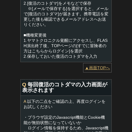
2.[復活のコトダマ]をメモなどで保存
※[メールで保存する]を選択すると、メール
で[復活のコトダマ]が届きます。携帯電話を変
更した後も確認できるメールアドレスへお送
りください。
■機種変更後
1.ヤマトクロニクル覚醒にアクセスし、FLAS
H演出終了後、TOPページの[すでに冒険者の
方はこちらからログイン]を選択
2.保存しておいた復活のコトダマを入力
▲画面TOPへ
Q
毎回復活のコトダマの入力画面が
表示されます
A
以下の二点をご確認の上、再度ログインを
お試しください
・ブラウザ設定のJavascript機能とCookie機
能が無効状態になっていないか
ログイン情報を保持するため、Javascript機