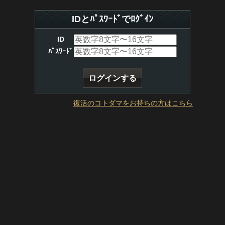
IDとﾊﾟｽﾜｰﾄﾞでﾛｸﾞｲﾝ
ID
ﾊﾟｽﾜｰﾄﾞ
復活のコトダマをお持ちの方はこちら