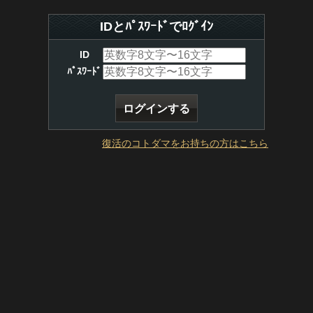
IDとﾊﾟｽﾜｰﾄﾞでﾛｸﾞｲﾝ
ID
ﾊﾟｽﾜｰﾄﾞ
復活のコトダマをお持ちの方はこちら