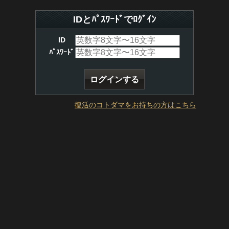
IDとﾊﾟｽﾜｰﾄﾞでﾛｸﾞｲﾝ
ID
ﾊﾟｽﾜｰﾄﾞ
復活のコトダマをお持ちの方はこちら