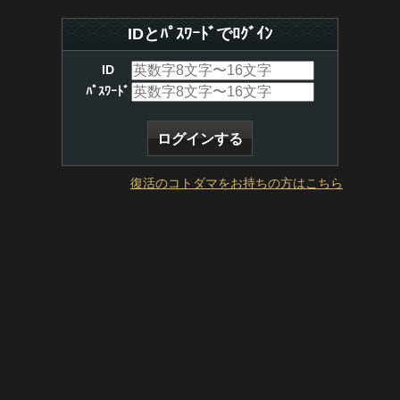
IDとﾊﾟｽﾜｰﾄﾞでﾛｸﾞｲﾝ
ID
ﾊﾟｽﾜｰﾄﾞ
復活のコトダマをお持ちの方はこちら