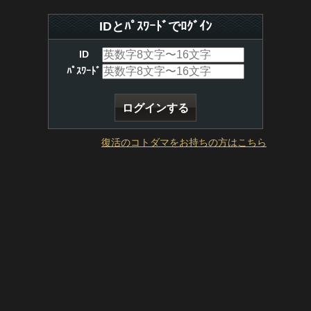
IDとﾊﾟｽﾜｰﾄﾞでﾛｸﾞｲﾝ
ID
ﾊﾟｽﾜｰﾄﾞ
復活のコトダマをお持ちの方はこちら