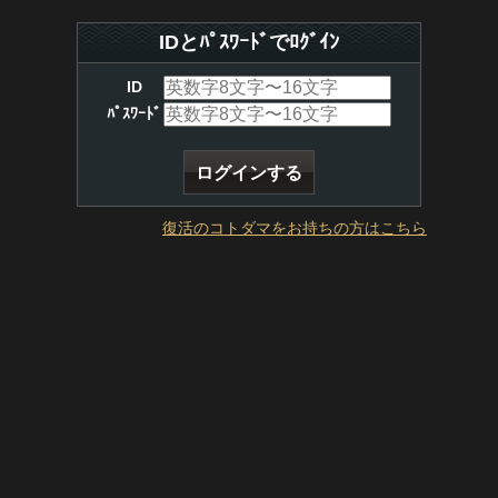
IDとﾊﾟｽﾜｰﾄﾞでﾛｸﾞｲﾝ
ID
ﾊﾟｽﾜｰﾄﾞ
復活のコトダマをお持ちの方はこちら