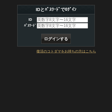
IDとﾊﾟｽﾜｰﾄﾞでﾛｸﾞｲﾝ
ID
ﾊﾟｽﾜｰﾄﾞ
復活のコトダマをお持ちの方はこちら