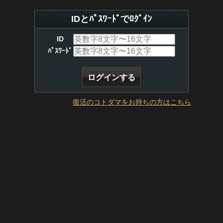
IDとﾊﾟｽﾜｰﾄﾞでﾛｸﾞｲﾝ
ID
ﾊﾟｽﾜｰﾄﾞ
復活のコトダマをお持ちの方はこちら