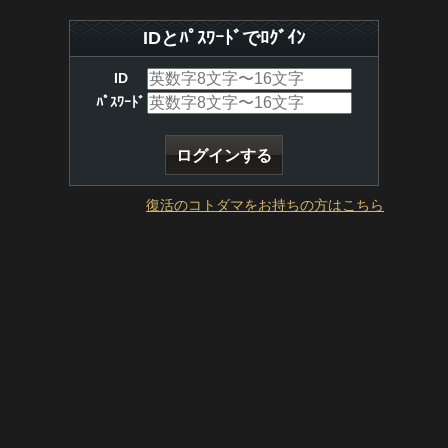
IDとﾊﾟｽﾜｰﾄﾞでﾛｸﾞｲﾝ
ID
ﾊﾟｽﾜｰﾄﾞ
復活のコトダマをお持ちの方はこちら