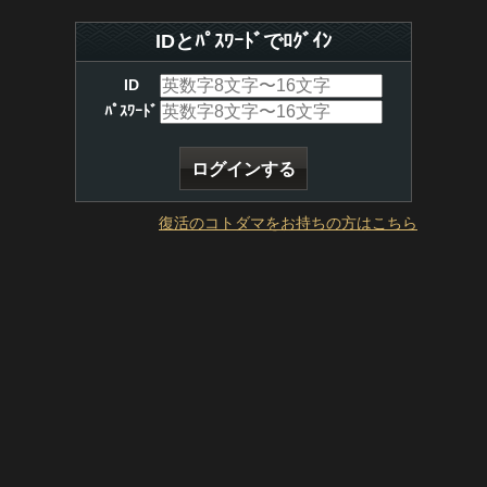
IDとﾊﾟｽﾜｰﾄﾞでﾛｸﾞｲﾝ
ID
ﾊﾟｽﾜｰﾄﾞ
復活のコトダマをお持ちの方はこちら