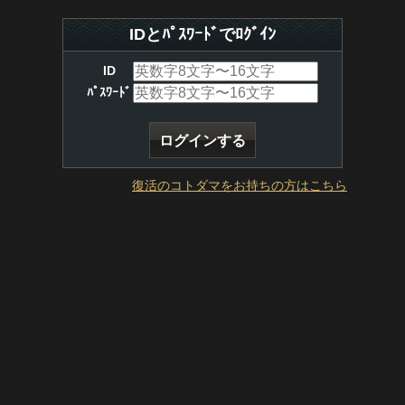
IDとﾊﾟｽﾜｰﾄﾞでﾛｸﾞｲﾝ
ID
ﾊﾟｽﾜｰﾄﾞ
復活のコトダマをお持ちの方はこちら