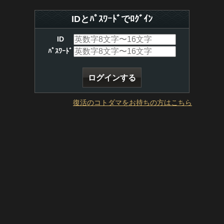
IDとﾊﾟｽﾜｰﾄﾞでﾛｸﾞｲﾝ
ID
ﾊﾟｽﾜｰﾄﾞ
復活のコトダマをお持ちの方はこちら