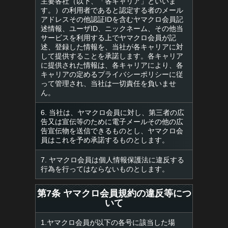
主要各社（以下、「各キャリア」といいま
す。）の利用者であると認定する者のメール
アドレスその他認証IDを含むヤマクロ会員記
述情報、ユーザID、ニックネーム、その他当
サービスを利用する上でヤマクロ会員が記
述、登録した情報を、当社が各キャリアに対
して提供することを承諾します。各キャリア
に提供された情報は、各キャリアにより、各
キャリアの定めるプライバシーポリシーに従
って管理され、当社は一切責任を負いませ
ん。
6. 当社は、ヤマクロ会員に対し、第三者の広
告又は宣伝等のために電子メールその他の広
告宣伝物を送信できるものとし、ヤマクロ会
員はこれを予め承諾するものとします。
7. ヤマクロ会員は個人情報保護法に違反する
行為を行ってはならないものとします。
第7条 ヤマクロ会員規約の違反等につ
いて
1.ヤマクロ会員が以下の各号に該当した場