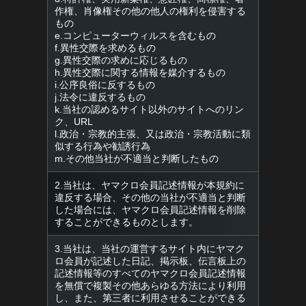
作権、肖像権その他の他人の権利を侵害する
もの
e.コンピューターウィルスを含むもの
f.異性交際を求めるもの
g.異性交際の求めに応じるもの
h.異性交際に関する情報を媒介するもの
i.公序良俗に反するもの
j.法令に違反するもの
k.当社の認めるサイト以外のサイトへのリン
ク、URL
l.政治・宗教的主張、又は政治・宗教活動に類
似する行為や勧誘行為
m.その他当社が不適当と判断したもの
2.当社は、ヤマクロ会員記述情報が本規約に
違反する場合、その他の当社が不適当と判断
した場合には、ヤマクロ会員記述情報を削除
することができるものとします。
3.当社は、当社の運営するサイト内にヤマク
ロ会員が記述した日記、掲示板、伝言板上の
記述情報等のすべてのヤマクロ会員記述情報
を無償で複製その他あらゆる方法により利用
し、また、第三者に利用させることができる