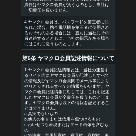
責任はヤマクロ会員が負うものとし、当社は
一切責任を負いません。
4.ヤマクロ会員は、パスワードを第三者に知
られた場合、携帯電話機を第三者に使用され
るおそれのある場合には、直ちに当社にその
旨連絡するとともに、当社の指示がある場合
にはこれに従うものとします。
第5条 ヤマクロ会員記述情報について
1.ヤマクロ会員記述情報とは、当社の運営す
るサイト内にヤマクロ会員が記述したすべて
の情報及びヤマクロ会員間でメール等により
やりとりされるすべての情報をいいます。ヤ
マクロ会員記述情報に対しては、これを記述
したヤマクロ会員が全責任を負うものとしま
す。ヤマクロ会員は以下の情報を記述するこ
とはできません。
a.真実でないもの
b.他人の名誉または信用を傷つけるもの
c.わいせつな表現またはヌード画像を含むも
の
d.特許権、実用新案権、意匠権、商標権、著