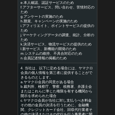
e.本人確認、認証サービスのため
f.アフターサービス、問い合わせ、苦情対応の
ため
g.アンケートの実施のため
h.懸賞、キャンペーンの実施のため
i.アフィリエイト、ポイントサービスの提供の
ため
j.マーケティングデータの調査、統計、分析の
ため
k.決済サービス、物流サービスの提供のため
l.新サービス、新機能の開発のため
m.システムの維持、不具合対応のため
n.会員記述情報の掲載のため
4. 当社は、以下に定める場合には、ヤマクロ
会員の個人情報を第三者に提供することがで
きるものとします。
a.ヤマクロ会員の同意がある場合
b.裁判所、検察庁、警察、税務署、弁護士会
またはこれらに準じた権限を有する機関から
開示を求められた場合
c.ヤマクロ会員が当社に対し支払うべき料金
その他の金員の決済を行うために、金融機
関、クレジットカード会社、回収代行業者そ
の他の決済またはその代行を行う事業者に開