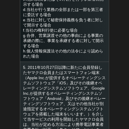
示する場合
d.当社が行う業務の全部または一部を第三者
に委託する場合
e.当社に対して秘密保持義務を負う者に対し
て開示する場合
f.当社の権利行使に必要な場合
g.合併、営業譲渡その他の事由による事業の
承継の際に、事業を承継する者に対して開示
する場合
h.個人情報保護法その他の法令により認めら
れた場合
5. 2011年10月27日以降に新たに会員登録し
たヤマクロ会員またはスマートフォン端末
（Apple Inc.が提供するオペレーティングシス
テムソフトウェア「iOS」及びその後継オペ
レーティングシステムソフトウェア、Google
Inc.が提供するオペレーティングシステムソ
フトウェア「Android」及びその後継オペレー
ティングソフトウェア、又はその他当社が別
途指定するオペレーティングシステムソフト
ウェアを搭載した端末をいいます。）を介し
て当サービスの利用を開始したヤマクロ会員
は、当社が定める方法により携帯電話事業者