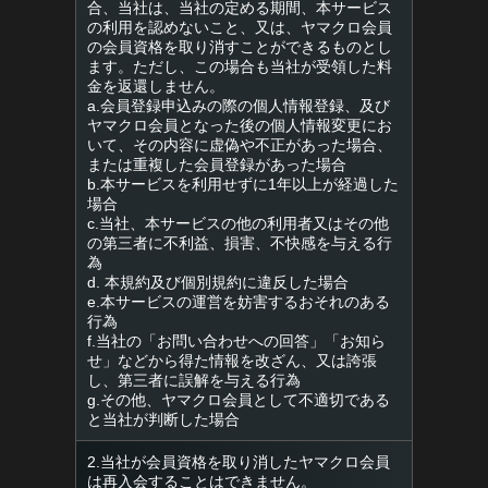
合、当社は、当社の定める期間、本サービス
の利用を認めないこと、又は、ヤマクロ会員
の会員資格を取り消すことができるものとし
ます。ただし、この場合も当社が受領した料
金を返還しません。
a.会員登録申込みの際の個人情報登録、及び
ヤマクロ会員となった後の個人情報変更にお
いて、その内容に虚偽や不正があった場合、
または重複した会員登録があった場合
b.本サービスを利用せずに1年以上が経過した
場合
c.当社、本サービスの他の利用者又はその他
の第三者に不利益、損害、不快感を与える行
為
d. 本規約及び個別規約に違反した場合
e.本サービスの運営を妨害するおそれのある
行為
f.当社の「お問い合わせへの回答」「お知ら
せ」などから得た情報を改ざん、又は誇張
し、第三者に誤解を与える行為
g.その他、ヤマクロ会員として不適切である
と当社が判断した場合
2.当社が会員資格を取り消したヤマクロ会員
は再入会することはできません。