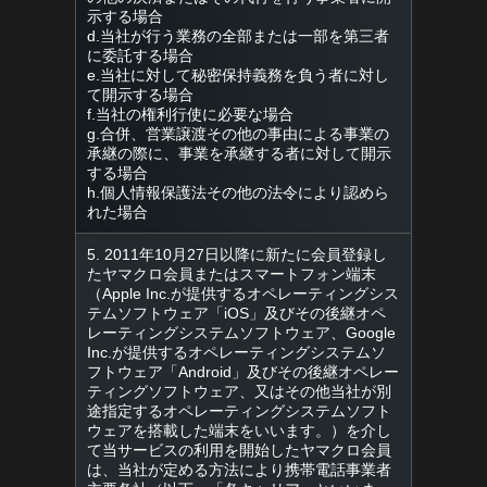
示する場合
d.当社が行う業務の全部または一部を第三者
に委託する場合
e.当社に対して秘密保持義務を負う者に対し
て開示する場合
f.当社の権利行使に必要な場合
g.合併、営業譲渡その他の事由による事業の
承継の際に、事業を承継する者に対して開示
する場合
h.個人情報保護法その他の法令により認めら
れた場合
5. 2011年10月27日以降に新たに会員登録し
たヤマクロ会員またはスマートフォン端末
（Apple Inc.が提供するオペレーティングシス
テムソフトウェア「iOS」及びその後継オペ
レーティングシステムソフトウェア、Google
Inc.が提供するオペレーティングシステムソ
フトウェア「Android」及びその後継オペレー
ティングソフトウェア、又はその他当社が別
途指定するオペレーティングシステムソフト
ウェアを搭載した端末をいいます。）を介し
て当サービスの利用を開始したヤマクロ会員
は、当社が定める方法により携帯電話事業者