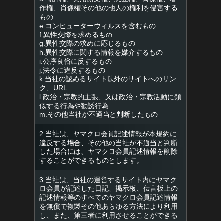
作権、肖像権その他の他人の権利を侵害する
もの
e.コンピューターウィルスを含むもの
f.異性交際を求めるもの
g.異性交際の求めに応じるもの
h.異性交際に関する情報を媒介するもの
i.公序良俗に反するもの
j.法令に違反するもの
k.当社の認めるサイト以外のサイトへのリン
ク、URL
l.政治・宗教的主張、又は政治・宗教活動に類
似する行為や勧誘行為
m.その他当社が不適当と判断したもの
2.当社は、ヤマクロ会員記述情報が本規約に
違反する場合、その他の当社が不適当と判断
した場合には、ヤマクロ会員記述情報を削除
することができるものとします。
3.当社は、当社の運営するサイト内にヤマク
ロ会員が記述した日記、掲示板、伝言板上の
記述情報等のすべてのヤマクロ会員記述情報
を無償で複製その他あらゆる方法により利用
し、また、第三者に利用させることができる