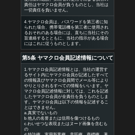
責任はヤマクロ会員が負うものとし、当社は
一切責任を負いません。
4.ヤマクロ会員は、パスワードを第三者に知
られた場合、携帯電話機を第三者に使用され
るおそれのある場合には、直ちに当社にその
旨連絡するとともに、当社の指示がある場合
にはこれに従うものとします。
第5条 ヤマクロ会員記述情報について
1.ヤマクロ会員記述情報とは、当社の運営す
るサイト内にヤマクロ会員が記述したすべて
の情報及びヤマクロ会員間でメール等により
やりとりされるすべての情報をいいます。ヤ
マクロ会員記述情報に対しては、これを記述
したヤマクロ会員が全責任を負うものとしま
す。ヤマクロ会員は以下の情報を記述するこ
とはできません。
a.真実でないもの
b.他人の名誉または信用を傷つけるもの
c.わいせつな表現またはヌード画像を含むも
の
d.特許権、実用新案権、意匠権、商標権、著