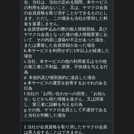
合、当社は、当社の定める期間、本サービス
の利用を認めないこと、又は、ヤマクロ会員
の会員資格を取り消すことができるものとし
ます。ただし、この場合も当社が受領した料
金を返還しません。
a.会員登録申込みの際の個人情報登録、及び
ヤマクロ会員となった後の個人情報変更にお
いて、その内容に虚偽や不正があった場合、
または重複した会員登録があった場合
b.本サービスを利用せずに1年以上が経過した
場合
c.当社、本サービスの他の利用者又はその他
の第三者に不利益、損害、不快感を与える行
為
d. 本規約及び個別規約に違反した場合
e.本サービスの運営を妨害するおそれのある
行為
f.当社の「お問い合わせへの回答」「お知ら
せ」などから得た情報を改ざん、又は誇張
し、第三者に誤解を与える行為
g.その他、ヤマクロ会員として不適切である
と当社が判断した場合
2.当社が会員資格を取り消したヤマクロ会員
は再入会することはできません。