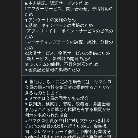
e.本人確認、認証サービスのため
f.アフターサービス、問い合わせ、苦情対応の
ため
g.アンケートの実施のため
h.懸賞、キャンペーンの実施のため
i.アフィリエイト、ポイントサービスの提供の
ため
j.マーケティングデータの調査、統計、分析の
ため
k.決済サービス、物流サービスの提供のため
l.新サービス、新機能の開発のため
m.システムの維持、不具合対応のため
n.会員記述情報の掲載のため
4. 当社は、以下に定める場合には、ヤマクロ
会員の個人情報を第三者に提供することがで
きるものとします。
a.ヤマクロ会員の同意がある場合
b.裁判所、検察庁、警察、税務署、弁護士会
またはこれらに準じた権限を有する機関から
開示を求められた場合
c.ヤマクロ会員が当社に対し支払うべき料金
その他の金員の決済を行うために、金融機
関、クレジットカード会社、回収代行業者そ
の他の決済またはその代行を行う事業者に開