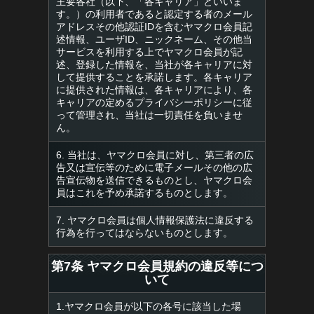
主要各社（以下、「各キャリア」といいま
す。）の利用者であると認定する者のメール
アドレスその他認証IDを含むヤマクロ会員記
述情報、ユーザID、ニックネーム、その他当
サービスを利用する上でヤマクロ会員が記
述、登録した情報を、当社が各キャリアに対
して提供することを承諾します。各キャリア
に提供された情報は、各キャリアにより、各
キャリアの定めるプライバシーポリシーに従
って管理され、当社は一切責任を負いませ
ん。
6. 当社は、ヤマクロ会員に対し、第三者の広
告又は宣伝等のために電子メールその他の広
告宣伝物を送信できるものとし、ヤマクロ会
員はこれを予め承諾するものとします。
7. ヤマクロ会員は個人情報保護法に違反する
行為を行ってはならないものとします。
第7条 ヤマクロ会員規約の違反等につ
いて
1.ヤマクロ会員が以下の各号に該当した場