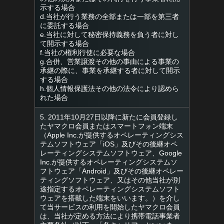
示する場合
d.当社が行う業務の全部または一部を第三者
に委託する場合
e.当社に対して秘密保持義務を負う者に対し
て開示する場合
f.当社の権利行使に必要な場合
g.合併、営業譲渡その他の事由による事業の
承継の際に、事業を承継する者に対して開示
する場合
h.個人情報保護法その他の法令により認めら
れた場合
5. 2011年10月27日以降に新たに会員登録し
たヤマクロ会員またはスマートフォン端末
（Apple Inc.が提供するオペレーティングシス
テムソフトウェア「iOS」及びその後継オペ
レーティングシステムソフトウェア、Google
Inc.が提供するオペレーティングシステムソ
フトウェア「Android」及びその後継オペレー
ティングソフトウェア、又はその他当社が別
途指定するオペレーティングシステムソフト
ウェアを搭載した端末をいいます。）を介し
て当サービスの利用を開始したヤマクロ会員
は、当社が定める方法により携帯電話事業者