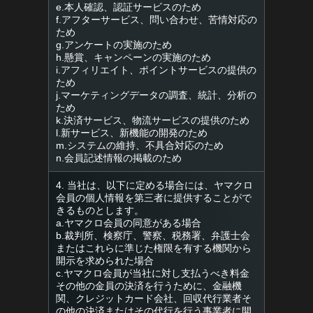
e.本人確認、認証サービスのため
f.アフターサービス、問い合わせ、苦情対応の
ため
g.アンケートの実施のため
h.懸賞、キャンペーンの実施のため
i.アフィリエイト、ポイントサービスの提供の
ため
j.マーケティングデータの調査、統計、分析の
ため
k.決済サービス、物流サービスの提供のため
l.新サービス、新機能の開発のため
m.システムの維持、不具合対応のため
n.会員記述情報の掲載のため
4. 当社は、以下に定める場合には、ヤマクロ
会員の個人情報を第三者に提供することがで
きるものとします。
a.ヤマクロ会員の同意がある場合
b.裁判所、検察庁、警察、税務署、弁護士会
またはこれらに準じた権限を有する機関から
開示を求められた場合
c.ヤマクロ会員が当社に対し支払うべき料金
その他の金員の決済を行うために、金融機
関、クレジットカード会社、回収代行業者そ
の他の決済またはその代行を行う事業者に開