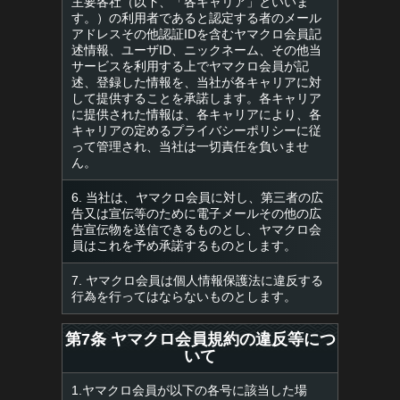
主要各社（以下、「各キャリア」といいま
す。）の利用者であると認定する者のメール
アドレスその他認証IDを含むヤマクロ会員記
述情報、ユーザID、ニックネーム、その他当
サービスを利用する上でヤマクロ会員が記
述、登録した情報を、当社が各キャリアに対
して提供することを承諾します。各キャリア
に提供された情報は、各キャリアにより、各
キャリアの定めるプライバシーポリシーに従
って管理され、当社は一切責任を負いませ
ん。
6. 当社は、ヤマクロ会員に対し、第三者の広
告又は宣伝等のために電子メールその他の広
告宣伝物を送信できるものとし、ヤマクロ会
員はこれを予め承諾するものとします。
7. ヤマクロ会員は個人情報保護法に違反する
行為を行ってはならないものとします。
第7条 ヤマクロ会員規約の違反等につ
いて
1.ヤマクロ会員が以下の各号に該当した場