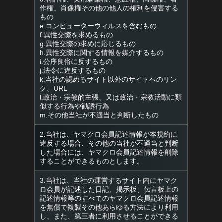
作権、肖像権その他の他人の権利を侵害する
もの
e.コンピューターウィルスを含むもの
f.異性交際を求めるもの
g.異性交際の求めに応じるもの
h.異性交際に関する情報を媒介するもの
i.公序良俗に反するもの
j.法令に違反するもの
k.当社の認めるサイト以外のサイトへのリン
ク、URL
l.政治・宗教的主張、又は政治・宗教活動に類
似する行為や勧誘行為
m.その他当社が不適当と判断したもの
2.当社は、ヤマクロ会員記述情報が本規約に
違反する場合、その他の当社が不適当と判断
した場合には、ヤマクロ会員記述情報を削除
することができるものとします。
3.当社は、当社の運営するサイト内にヤマク
ロ会員が記述した日記、掲示板、伝言板上の
記述情報等のすべてのヤマクロ会員記述情報
を無償で複製その他あらゆる方法により利用
し、また、第三者に利用させることができる