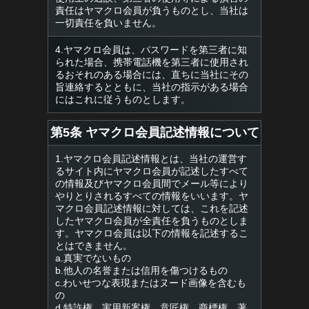
責任はヤマクロ会員が負うものとし、当社は
一切責任を負いません。
4.ヤマクロ会員は、パスワードを第三者に知
られた場合、携帯電話機を第三者に使用され
るおそれのある場合には、直ちに当社にその
旨連絡するとともに、当社の指示がある場合
にはこれに従うものとします。
第5条 ヤマクロ会員記述情報について
1.ヤマクロ会員記述情報とは、当社の運営す
るサイト内にヤマクロ会員が記述したすべて
の情報及びヤマクロ会員間でメール等により
やりとりされるすべての情報をいいます。ヤ
マクロ会員記述情報に対しては、これを記述
したヤマクロ会員が全責任を負うものとしま
す。ヤマクロ会員は以下の情報を記述するこ
とはできません。
a.真実でないもの
b.他人の名誉または信用を傷つけるもの
c.わいせつな表現またはヌード画像を含むも
の
d.特許権、実用新案権、意匠権、商標権、著