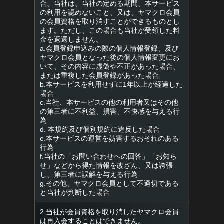
合、当社は、当社の定める期間、本サービス
の利用を認めないこと、又は、ヤマクロ会員
の会員資格を取り消すことができるものとし
ます。ただし、この場合も当社が受領した料
金を返還しません。
a.会員登録申込みの際の個人情報登録、及び
ヤマクロ会員となった後の個人情報変更にお
いて、その内容に虚偽や不正があった場合、
または重複した会員登録があった場合
b.本サービスを利用せずに1年以上が経過した
場合
c.当社、本サービスの他の利用者又はその他
の第三者に不利益、損害、不快感を与える行
為
d. 本規約及び個別規約に違反した場合
e.本サービスの運営を妨害するおそれのある
行為
f.当社の「お問い合わせへの回答」「お知ら
せ」などから得た情報を改ざん、又は誇張
し、第三者に誤解を与える行為
g.その他、ヤマクロ会員として不適切である
と当社が判断した場合
2.当社が会員資格を取り消したヤマクロ会員
は再入会することはできません。