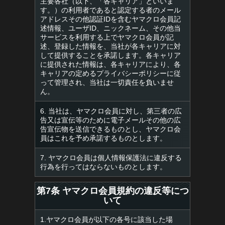
主要各社（以下、「各キャリア」といいま
す。）の利用者であると認定する者のメール
アドレスその他認証IDを含むヤマクロ会員記
述情報、ユーザID、ニックネーム、その他当
サービスを利用する上でヤマクロ会員が記
述、登録した情報を、当社が各キャリアに対
して提供することを承諾します。各キャリア
に提供された情報は、各キャリアにより、各
キャリアの定めるプライバシーポリシーに従
って管理され、当社は一切責任を負いませ
ん。
6. 当社は、ヤマクロ会員に対し、第三者の広
告又は宣伝等のために電子メールその他の広
告宣伝物を送信できるものとし、ヤマクロ会
員はこれを予め承諾するものとします。
7. ヤマクロ会員は個人情報保護法に違反する
行為を行ってはならないものとします。
第7条 ヤマクロ会員規約の違反等につ
いて
1.ヤマクロ会員が以下の各号に該当した場