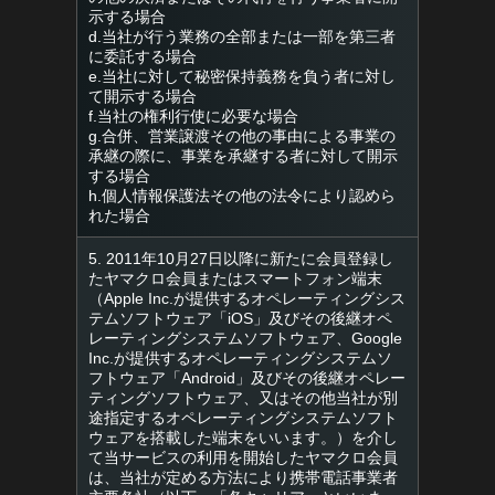
示する場合
d.当社が行う業務の全部または一部を第三者
に委託する場合
e.当社に対して秘密保持義務を負う者に対し
て開示する場合
f.当社の権利行使に必要な場合
g.合併、営業譲渡その他の事由による事業の
承継の際に、事業を承継する者に対して開示
する場合
h.個人情報保護法その他の法令により認めら
れた場合
5. 2011年10月27日以降に新たに会員登録し
たヤマクロ会員またはスマートフォン端末
（Apple Inc.が提供するオペレーティングシス
テムソフトウェア「iOS」及びその後継オペ
レーティングシステムソフトウェア、Google
Inc.が提供するオペレーティングシステムソ
フトウェア「Android」及びその後継オペレー
ティングソフトウェア、又はその他当社が別
途指定するオペレーティングシステムソフト
ウェアを搭載した端末をいいます。）を介し
て当サービスの利用を開始したヤマクロ会員
は、当社が定める方法により携帯電話事業者