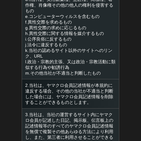
作権、肖像権その他の他人の権利を侵害する
もの
e.コンピューターウィルスを含むもの
f.異性交際を求めるもの
g.異性交際の求めに応じるもの
h.異性交際に関する情報を媒介するもの
i.公序良俗に反するもの
j.法令に違反するもの
k.当社の認めるサイト以外のサイトへのリン
ク、URL
l.政治・宗教的主張、又は政治・宗教活動に類
似する行為や勧誘行為
m.その他当社が不適当と判断したもの
2.当社は、ヤマクロ会員記述情報が本規約に
違反する場合、その他の当社が不適当と判断
した場合には、ヤマクロ会員記述情報を削除
することができるものとします。
3.当社は、当社の運営するサイト内にヤマク
ロ会員が記述した日記、掲示板、伝言板上の
記述情報等のすべてのヤマクロ会員記述情報
を無償で複製その他あらゆる方法により利用
し、また、第三者に利用させることができる