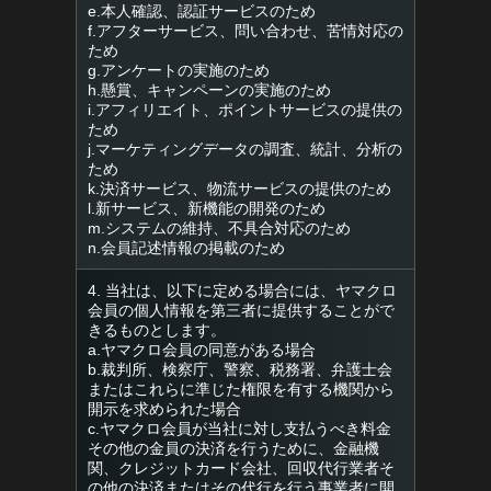
e.本人確認、認証サービスのため
f.アフターサービス、問い合わせ、苦情対応の
ため
g.アンケートの実施のため
h.懸賞、キャンペーンの実施のため
i.アフィリエイト、ポイントサービスの提供の
ため
j.マーケティングデータの調査、統計、分析の
ため
k.決済サービス、物流サービスの提供のため
l.新サービス、新機能の開発のため
m.システムの維持、不具合対応のため
n.会員記述情報の掲載のため
4. 当社は、以下に定める場合には、ヤマクロ
会員の個人情報を第三者に提供することがで
きるものとします。
a.ヤマクロ会員の同意がある場合
b.裁判所、検察庁、警察、税務署、弁護士会
またはこれらに準じた権限を有する機関から
開示を求められた場合
c.ヤマクロ会員が当社に対し支払うべき料金
その他の金員の決済を行うために、金融機
関、クレジットカード会社、回収代行業者そ
の他の決済またはその代行を行う事業者に開