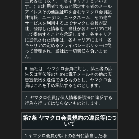
主要各社（以下、「各キャリア」といいま
す。）の利用者であると認定する者のメール
アドレスその他認証IDを含むヤマクロ会員記
述情報、ユーザID、ニックネーム、その他当
サービスを利用する上でヤマクロ会員が記
述、登録した情報を、当社が各キャリアに対
して提供することを承諾します。各キャリア
に提供された情報は、各キャリアにより、各
キャリアの定めるプライバシーポリシーに従
って管理され、当社は一切責任を負いませ
ん。
6. 当社は、ヤマクロ会員に対し、第三者の広
告又は宣伝等のために電子メールその他の広
告宣伝物を送信できるものとし、ヤマクロ会
員はこれを予め承諾するものとします。
7. ヤマクロ会員は個人情報保護法に違反する
行為を行ってはならないものとします。
第7条 ヤマクロ会員規約の違反等につ
いて
1.ヤマクロ会員が以下の各号に該当した場