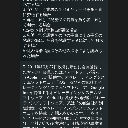
示する場合
d.当社が行う業務の全部または一部を第三者
に委託する場合
e.当社に対して秘密保持義務を負う者に対し
て開示する場合
f.当社の権利行使に必要な場合
g.合併、営業譲渡その他の事由による事業の
承継の際に、事業を承継する者に対して開示
する場合
h.個人情報保護法その他の法令により認めら
れた場合
5. 2011年10月27日以降に新たに会員登録し
たヤマクロ会員またはスマートフォン端末
（Apple Inc.が提供するオペレーティングシス
テムソフトウェア「iOS」及びその後継オペ
レーティングシステムソフトウェア、Google
Inc.が提供するオペレーティングシステムソ
フトウェア「Android」及びその後継オペレー
ティングソフトウェア、又はその他当社が別
途指定するオペレーティングシステムソフト
ウェアを搭載した端末をいいます。）を介し
て当サービスの利用を開始したヤマクロ会員
は、当社が定める方法により携帯電話事業者