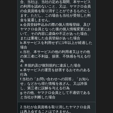
合、当社は、当社の定める期間、本サービス
の利用を認めないこと、又は、ヤマクロ会員
の会員資格を取り消すことができるものとし
ます。ただし、この場合も当社が受領した料
金を返還しません。
a.会員登録申込みの際の個人情報登録、及び
ヤマクロ会員となった後の個人情報変更にお
いて、その内容に虚偽や不正があった場合、
または重複した会員登録があった場合
b.本サービスを利用せずに1年以上が経過した
場合
c.当社、本サービスの他の利用者又はその他
の第三者に不利益、損害、不快感を与える行
為
d. 本規約及び個別規約に違反した場合
e.本サービスの運営を妨害するおそれのある
行為
f.当社の「お問い合わせへの回答」「お知ら
せ」などから得た情報を改ざん、又は誇張
し、第三者に誤解を与える行為
g.その他、ヤマクロ会員として不適切である
と当社が判断した場合
2.当社が会員資格を取り消したヤマクロ会員
は再入会することはできません。