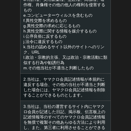
作権、肖像権その他の他人の権利を侵害する
もの
e.コンピューターウィルスを含むもの
f.異性交際を求めるもの
g.異性交際の求めに応じるもの
h.異性交際に関する情報を媒介するもの
i.公序良俗に反するもの
j.法令に違反するもの
k.当社の認めるサイト以外のサイトへのリン
ク、URL
l.政治・宗教的主張、又は政治・宗教活動に類
似する行為や勧誘行為
m.その他当社が不適当と判断したもの
2.当社は、ヤマクロ会員記述情報が本規約に
違反する場合、その他の当社が不適当と判断
した場合には、ヤマクロ会員記述情報を削除
することができるものとします。
3.当社は、当社の運営するサイト内にヤマク
ロ会員が記述した日記、掲示板、伝言板上の
記述情報等のすべてのヤマクロ会員記述情報
を無償で複製その他あらゆる方法により利用
し、また、第三者に利用させることができる