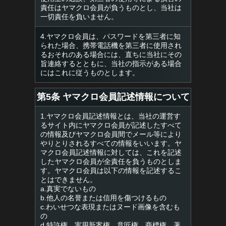
責任はヤマクロ会員が負うものとし、当社は
一切責任を負いません。
4.ヤマクロ会員は、パスワードを第三者に知
られた場合、携帯電話機を第三者に使用され
るおそれのある場合には、直ちに当社にその
旨連絡するとともに、当社の指示がある場合
にはこれに従うものとします。
第5条 ヤマクロ会員記述情報について
1.ヤマクロ会員記述情報とは、当社の運営す
るサイト内にヤマクロ会員が記述したすべて
の情報及びヤマクロ会員間でメール等により
やりとりされるすべての情報をいいます。ヤ
マクロ会員記述情報に対しては、これを記述
したヤマクロ会員が全責任を負うものとしま
す。ヤマクロ会員は以下の情報を記述するこ
とはできません。
a.真実でないもの
b.他人の名誉または信用を傷つけるもの
c.わいせつな表現またはヌード画像を含むも
の
d.特許権、実用新案権、意匠権、商標権、著