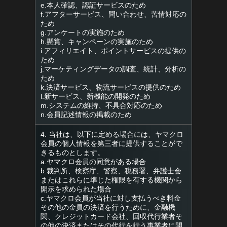
e.本人確認、認証サービスのため
f.アフターサービス、問い合わせ、苦情対応の
ため
g.アンケートの実施のため
h.懸賞、キャンペーンの実施のため
i.アフィリエイト、ポイントサービスの提供の
ため
j.マーケティングデータの調査、統計、分析の
ため
k.決済サービス、物流サービスの提供のため
l.新サービス、新機能の開発のため
m.システムの維持、不具合対応のため
n.会員記述情報の掲載のため
4. 当社は、以下に定める場合には、ヤマクロ
会員の個人情報を第三者に提供することがで
きるものとします。
a.ヤマクロ会員の同意がある場合
b.裁判所、検察庁、警察、税務署、弁護士会
またはこれらに準じた権限を有する機関から
開示を求められた場合
c.ヤマクロ会員が当社に対し支払うべき料金
その他の金員の決済を行うために、金融機
関、クレジットカード会社、回収代行業者そ
の他の決済またはその代行を行う事業者に開