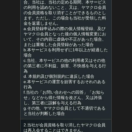
合、当社は、当社の定める期間、本サービス
の利用を認めないこと、又は、ヤマクロ会員
の会員資格を取り消すことができるものとし
ます。ただし、この場合も当社が受領した料
金を返還しません。
a.会員登録申込みの際の個人情報登録、及び
ヤマクロ会員となった後の個人情報変更にお
いて、その内容に虚偽や不正があった場合、
または重複した会員登録があった場合
b.本サービスを利用せずに1年以上が経過した
場合
c.当社、本サービスの他の利用者又はその他
の第三者に不利益、損害、不快感を与える行
為
d. 本規約及び個別規約に違反した場合
e.本サービスの運営を妨害するおそれのある
行為
f.当社の「お問い合わせへの回答」「お知ら
せ」などから得た情報を改ざん、又は誇張
し、第三者に誤解を与える行為
g.その他、ヤマクロ会員として不適切である
と当社が判断した場合
2.当社が会員資格を取り消したヤマクロ会員
は再入会することはできません。