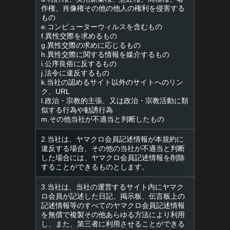
作権、肖像権その他の他人の権利を侵害する
もの
e.コンピューターウィルスを含むもの
f.異性交際を求めるもの
g.異性交際の求めに応じるもの
h.異性交際に関する情報を媒介するもの
i.公序良俗に反するもの
j.法令に違反するもの
k.当社の認めるサイト以外のサイトへのリン
ク、URL
l.政治・宗教的主張、又は政治・宗教活動に類
似する行為や勧誘行為
m.その他当社が不適当と判断したもの
2.当社は、ヤマクロ会員記述情報が本規約に
違反する場合、その他の当社が不適当と判断
した場合には、ヤマクロ会員記述情報を削除
することができるものとします。
3.当社は、当社の運営するサイト内にヤマク
ロ会員が記述した日記、掲示板、伝言板上の
記述情報等のすべてのヤマクロ会員記述情報
を無償で複製その他あらゆる方法により利用
し、また、第三者に利用させることができる