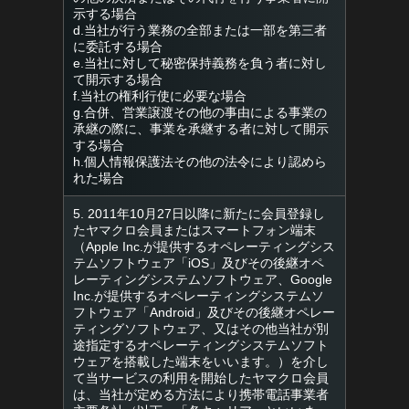
示する場合
d.当社が行う業務の全部または一部を第三者
に委託する場合
e.当社に対して秘密保持義務を負う者に対し
て開示する場合
f.当社の権利行使に必要な場合
g.合併、営業譲渡その他の事由による事業の
承継の際に、事業を承継する者に対して開示
する場合
h.個人情報保護法その他の法令により認めら
れた場合
5. 2011年10月27日以降に新たに会員登録し
たヤマクロ会員またはスマートフォン端末
（Apple Inc.が提供するオペレーティングシス
テムソフトウェア「iOS」及びその後継オペ
レーティングシステムソフトウェア、Google
Inc.が提供するオペレーティングシステムソ
フトウェア「Android」及びその後継オペレー
ティングソフトウェア、又はその他当社が別
途指定するオペレーティングシステムソフト
ウェアを搭載した端末をいいます。）を介し
て当サービスの利用を開始したヤマクロ会員
は、当社が定める方法により携帯電話事業者