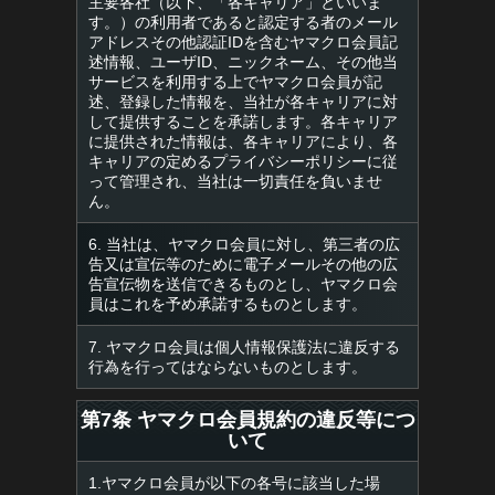
主要各社（以下、「各キャリア」といいま
す。）の利用者であると認定する者のメール
アドレスその他認証IDを含むヤマクロ会員記
述情報、ユーザID、ニックネーム、その他当
サービスを利用する上でヤマクロ会員が記
述、登録した情報を、当社が各キャリアに対
して提供することを承諾します。各キャリア
に提供された情報は、各キャリアにより、各
キャリアの定めるプライバシーポリシーに従
って管理され、当社は一切責任を負いませ
ん。
6. 当社は、ヤマクロ会員に対し、第三者の広
告又は宣伝等のために電子メールその他の広
告宣伝物を送信できるものとし、ヤマクロ会
員はこれを予め承諾するものとします。
7. ヤマクロ会員は個人情報保護法に違反する
行為を行ってはならないものとします。
第7条 ヤマクロ会員規約の違反等につ
いて
1.ヤマクロ会員が以下の各号に該当した場