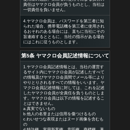
責任はヤマクロ会員が負うものとし、当社は
一切責任を負いません。
4.ヤマクロ会員は、パスワードを第三者に知
られた場合、携帯電話機を第三者に使用され
るおそれのある場合には、直ちに当社にその
旨連絡するとともに、当社の指示がある場合
にはこれに従うものとします。
第5条 ヤマクロ会員記述情報について
1.ヤマクロ会員記述情報とは、当社の運営す
るサイト内にヤマクロ会員が記述したすべて
の情報及びヤマクロ会員間でメール等により
やりとりされるすべての情報をいいます。ヤ
マクロ会員記述情報に対しては、これを記述
したヤマクロ会員が全責任を負うものとしま
す。ヤマクロ会員は以下の情報を記述するこ
とはできません。
a.真実でないもの
b.他人の名誉または信用を傷つけるもの
c.わいせつな表現またはヌード画像を含むも
の
d.特許権、実用新案権、意匠権、商標権、著