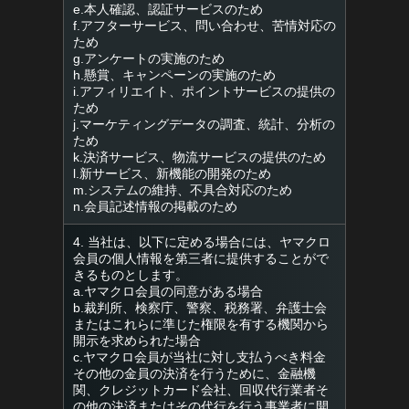
e.本人確認、認証サービスのため
f.アフターサービス、問い合わせ、苦情対応の
ため
g.アンケートの実施のため
h.懸賞、キャンペーンの実施のため
i.アフィリエイト、ポイントサービスの提供の
ため
j.マーケティングデータの調査、統計、分析の
ため
k.決済サービス、物流サービスの提供のため
l.新サービス、新機能の開発のため
m.システムの維持、不具合対応のため
n.会員記述情報の掲載のため
4. 当社は、以下に定める場合には、ヤマクロ
会員の個人情報を第三者に提供することがで
きるものとします。
a.ヤマクロ会員の同意がある場合
b.裁判所、検察庁、警察、税務署、弁護士会
またはこれらに準じた権限を有する機関から
開示を求められた場合
c.ヤマクロ会員が当社に対し支払うべき料金
その他の金員の決済を行うために、金融機
関、クレジットカード会社、回収代行業者そ
の他の決済またはその代行を行う事業者に開