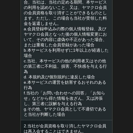
合、当社は、当社の定める期間、本サービス
の利用を認めないこと、又は、ヤマクロ会員
の会員資格を取り消すことができるものとし
ます。ただし、この場合も当社が受領した料
金を返還しません。
a.会員登録申込みの際の個人情報登録、及び
ヤマクロ会員となった後の個人情報変更にお
いて、その内容に虚偽や不正があった場合、
または重複した会員登録があった場合
b.本サービスを利用せずに1年以上が経過した
場合
c.当社、本サービスの他の利用者又はその他
の第三者に不利益、損害、不快感を与える行
為
d. 本規約及び個別規約に違反した場合
e.本サービスの運営を妨害するおそれのある
行為
f.当社の「お問い合わせへの回答」「お知ら
せ」などから得た情報を改ざん、又は誇張
し、第三者に誤解を与える行為
g.その他、ヤマクロ会員として不適切である
と当社が判断した場合
2.当社が会員資格を取り消したヤマクロ会員
は再入会することはできません。