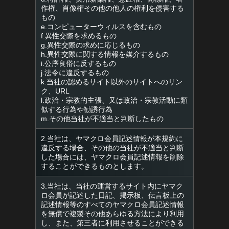
作権、肖像権その他の他人の権利を侵害する
もの
e.コンピューターウィルスを含むもの
f.異性交際を求めるもの
g.異性交際の求めに応じるもの
h.異性交際に関する情報を媒介するもの
i.公序良俗に反するもの
j.法令に違反するもの
k.当社の認めるサイト以外のサイトへのリン
ク、URL
l.政治・宗教的主張、又は政治・宗教活動に類
似する行為や勧誘行為
m.その他当社が不適当と判断したもの
2.当社は、ヤマクロ会員記述情報が本規約に
違反する場合、その他の当社が不適当と判断
した場合には、ヤマクロ会員記述情報を削除
することができるものとします。
3.当社は、当社の運営するサイト内にヤマク
ロ会員が記述した日記、掲示板、伝言板上の
記述情報等のすべてのヤマクロ会員記述情報
を無償で複製その他あらゆる方法により利用
し、また、第三者に利用させることができる