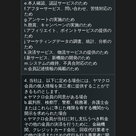
e.本人確認、認証サービスのため
f.アフターサービス、問い合わせ、苦情対応の
ため
g.アンケートの実施のため
h.懸賞、キャンペーンの実施のため
i.アフィリエイト、ポイントサービスの提供の
ため
j.マーケティングデータの調査、統計、分析の
ため
k.決済サービス、物流サービスの提供のため
l.新サービス、新機能の開発のため
m.システムの維持、不具合対応のため
n.会員記述情報の掲載のため
4. 当社は、以下に定める場合には、ヤマクロ
会員の個人情報を第三者に提供することがで
きるものとします。
a.ヤマクロ会員の同意がある場合
b.裁判所、検察庁、警察、税務署、弁護士会
またはこれらに準じた権限を有する機関から
開示を求められた場合
c.ヤマクロ会員が当社に対し支払うべき料金
その他の金員の決済を行うために、金融機
関、クレジットカード会社、回収代行業者そ
の他の決済またはその代行を行う事業者に開