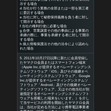
示する場合
d.当社が行う業務の全部または一部を第三者
に委託する場合
e.当社に対して秘密保持義務を負う者に対し
て開示する場合
f.当社の権利行使に必要な場合
g.合併、営業譲渡その他の事由による事業の
承継の際に、事業を承継する者に対して開示
する場合
h.個人情報保護法その他の法令により認めら
れた場合
5. 2011年10月27日以降に新たに会員登録し
たヤマクロ会員またはスマートフォン端末
（Apple Inc.が提供するオペレーティングシス
テムソフトウェア「iOS」及びその後継オペ
レーティングシステムソフトウェア、Google
Inc.が提供するオペレーティングシステムソ
フトウェア「Android」及びその後継オペレー
ティングソフトウェア、又はその他当社が別
途指定するオペレーティングシステムソフト
ウェアを搭載した端末をいいます。）を介し
て当サービスの利用を開始したヤマクロ会員
は、当社が定める方法により携帯電話事業者