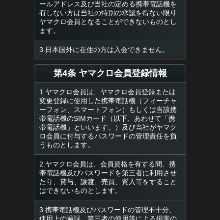
ールアドレス及び当社の定める携帯電話機を
有しない方は当社の特別の承認を得ない限り
ヤマクロ会員となることができないものとし
ます。
3.日本国外に在住の方は入会できません。
第4条 ヤマクロ会員登録情報
1.ヤマクロ会員は、ヤマクロ会員登録または
変更登録に使用した携帯電話機（フィーチャ
ーフォン、スマートフォン）もしくは当該携
帯電話機のSIMカード（以下、あわせて「携
帯電話機」といいます。）及び当社がヤマク
ロ会員に付与するパスワードの管理責任を負
うものとします。
2.ヤマクロ会員は、会員資格を有する間、携
帯電話機及びパスワードを第三者に利用させ
たり、貸与、譲渡、売買、質入等をすること
はできないものとします。
3.携帯電話機及びパスワードの管理不十分、
使用上の過誤、第三者の使用等による損害の