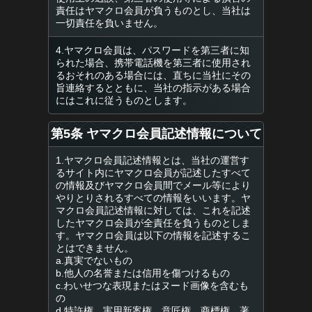
責任はヤマクロ会員が負うものとし、当社は
一切責任を負いません。
4.ヤマクロ会員は、パスワードを第三者に知
られた場合、携帯電話機を第三者に使用され
るおそれのある場合には、直ちに当社にその
旨連絡するとともに、当社の指示がある場合
にはこれに従うものとします。
第5条 ヤマクロ会員記述情報について
1.ヤマクロ会員記述情報とは、当社の運営す
るサイト内にヤマクロ会員が記述したすべて
の情報及びヤマクロ会員間でメール等により
やりとりされるすべての情報をいいます。ヤ
マクロ会員記述情報に対しては、これを記述
したヤマクロ会員が全責任を負うものとしま
す。ヤマクロ会員は以下の情報を記述するこ
とはできません。
a.真実でないもの
b.他人の名誉または信用を傷つけるもの
c.わいせつな表現またはヌード画像を含むも
の
d.特許権、実用新案権、意匠権、商標権、著