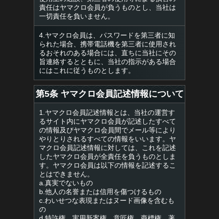
責任はヤマクロ会員が負うものとし、当社は
一切責任を負いません。
4.ヤマクロ会員は、パスワードを第三者に知
られた場合、携帯電話機を第三者に使用され
るおそれのある場合には、直ちに当社にその
旨連絡するとともに、当社の指示がある場合
にはこれに従うものとします。
第5条 ヤマクロ会員記述情報について
1.ヤマクロ会員記述情報とは、当社の運営す
るサイト内にヤマクロ会員が記述したすべて
の情報及びヤマクロ会員間でメール等により
やりとりされるすべての情報をいいます。ヤ
マクロ会員記述情報に対しては、これを記述
したヤマクロ会員が全責任を負うものとしま
す。ヤマクロ会員は以下の情報を記述するこ
とはできません。
a.真実でないもの
b.他人の名誉または信用を傷つけるもの
c.わいせつな表現またはヌード画像を含むも
の
d.特許権、実用新案権、意匠権、商標権、著