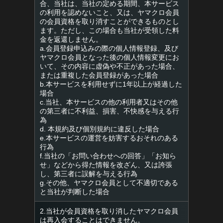
合、当社は、当社の定める期間、本サービス
の利用を認めないこと、又は、ヤマクロ会員
の会員資格を取り消すことができるものとし
ます。ただし、この場合も当社が受領した料
金を返還しません。
a.会員登録申込みの際の個人情報登録、及び
ヤマクロ会員となった後の個人情報変更にお
いて、その内容に虚偽や不正があった場合、
または重複した会員登録があった場合
b.本サービスを利用せずに1年以上が経過した
場合
c.当社、本サービスの他の利用者又はその他
の第三者に不利益、損害、不快感を与える行
為
d. 本規約及び個別規約に違反した場合
e.本サービスの運営を妨害するおそれのある
行為
f.当社の「お問い合わせへの回答」「お知ら
せ」などから得た情報を改ざん、又は誇張
し、第三者に誤解を与える行為
g.その他、ヤマクロ会員として不適切である
と当社が判断した場合
2.当社が会員資格を取り消したヤマクロ会員
は再入会することはできません。