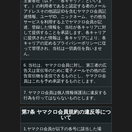
主要各社（以下、「各キャリア」といいま
す。）の利用者であると認定する者のメール
アドレスその他認証IDを含むヤマクロ会員記
述情報、ユーザID、ニックネーム、その他当
サービスを利用する上でヤマクロ会員が記
述、登録した情報を、当社が各キャリアに対
して提供することを承諾します。各キャリア
に提供された情報は、各キャリアにより、各
キャリアの定めるプライバシーポリシーに従
って管理され、当社は一切責任を負いませ
ん。
6. 当社は、ヤマクロ会員に対し、第三者の広
告又は宣伝等のために電子メールその他の広
告宣伝物を送信できるものとし、ヤマクロ会
員はこれを予め承諾するものとします。
7. ヤマクロ会員は個人情報保護法に違反する
行為を行ってはならないものとします。
第7条 ヤマクロ会員規約の違反等につ
いて
1.ヤマクロ会員が以下の各号に該当した場