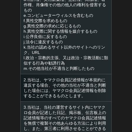
作権、肖像権その他の他人の権利を侵害する
もの
e.コンピューターウィルスを含むもの
f.異性交際を求めるもの
g.異性交際の求めに応じるもの
h.異性交際に関する情報を媒介するもの
i.公序良俗に反するもの
j.法令に違反するもの
k.当社の認めるサイト以外のサイトへのリン
ク、URL
l.政治・宗教的主張、又は政治・宗教活動に類
似する行為や勧誘行為
m.その他当社が不適当と判断したもの
2.当社は、ヤマクロ会員記述情報が本規約に
違反する場合、その他の当社が不適当と判断
した場合には、ヤマクロ会員記述情報を削除
することができるものとします。
3.当社は、当社の運営するサイト内にヤマク
ロ会員が記述した日記、掲示板、伝言板上の
記述情報等のすべてのヤマクロ会員記述情報
を無償で複製その他あらゆる方法により利用
し、また、第三者に利用させることができる