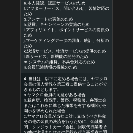
e.本人確認、認証サービスのため
f.アフターサービス、問い合わせ、苦情対応の
ため
g.アンケートの実施のため
h.懸賞、キャンペーンの実施のため
i.アフィリエイト、ポイントサービスの提供の
ため
j.マーケティングデータの調査、統計、分析の
ため
k.決済サービス、物流サービスの提供のため
l.新サービス、新機能の開発のため
m.システムの維持、不具合対応のため
n.会員記述情報の掲載のため
4. 当社は、以下に定める場合には、ヤマクロ
会員の個人情報を第三者に提供することがで
きるものとします。
a.ヤマクロ会員の同意がある場合
b.裁判所、検察庁、警察、税務署、弁護士会
またはこれらに準じた権限を有する機関から
開示を求められた場合
c.ヤマクロ会員が当社に対し支払うべき料金
その他の金員の決済を行うために、金融機
関、クレジットカード会社、回収代行業者そ
の他の決済またはその代行を行う事業者に開