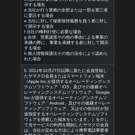
示する場合
d.当社が行う業務の全部または一部を第三者
に委託する場合
e.当社に対して秘密保持義務を負う者に対し
て開示する場合
f.当社の権利行使に必要な場合
g.合併、営業譲渡その他の事由による事業の
承継の際に、事業を承継する者に対して開示
する場合
h.個人情報保護法その他の法令により認めら
れた場合
5. 2011年10月27日以降に新たに会員登録し
たヤマクロ会員またはスマートフォン端末
（Apple Inc.が提供するオペレーティングシス
テムソフトウェア「iOS」及びその後継オペ
レーティングシステムソフトウェア、Google
Inc.が提供するオペレーティングシステムソ
フトウェア「Android」及びその後継オペレー
ティングソフトウェア、又はその他当社が別
途指定するオペレーティングシステムソフト
ウェアを搭載した端末をいいます。）を介し
て当サービスの利用を開始したヤマクロ会員
は、当社が定める方法により携帯電話事業者