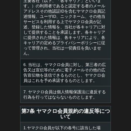
主要各社（以下、「各キャリア」といいま
す。）の利用者であると認定する者のメール
アドレスその他認証IDを含むヤマクロ会員記
述情報、ユーザID、ニックネーム、その他当
サービスを利用する上でヤマクロ会員が記
述、登録した情報を、当社が各キャリアに対
して提供することを承諾します。各キャリア
に提供された情報は、各キャリアにより、各
キャリアの定めるプライバシーポリシーに従
って管理され、当社は一切責任を負いませ
ん。
6. 当社は、ヤマクロ会員に対し、第三者の広
告又は宣伝等のために電子メールその他の広
告宣伝物を送信できるものとし、ヤマクロ会
員はこれを予め承諾するものとします。
7. ヤマクロ会員は個人情報保護法に違反する
行為を行ってはならないものとします。
第7条 ヤマクロ会員規約の違反等につ
いて
1.ヤマクロ会員が以下の各号に該当した場