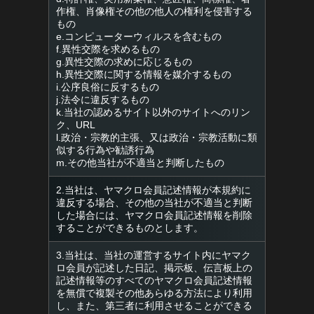
作権、肖像権その他の他人の権利を侵害する
もの
e.コンピューターウィルスを含むもの
f.異性交際を求めるもの
g.異性交際の求めに応じるもの
h.異性交際に関する情報を媒介するもの
i.公序良俗に反するもの
j.法令に違反するもの
k.当社の認めるサイト以外のサイトへのリン
ク、URL
l.政治・宗教的主張、又は政治・宗教活動に類
似する行為や勧誘行為
m.その他当社が不適当と判断したもの
2.当社は、ヤマクロ会員記述情報が本規約に
違反する場合、その他の当社が不適当と判断
した場合には、ヤマクロ会員記述情報を削除
することができるものとします。
3.当社は、当社の運営するサイト内にヤマク
ロ会員が記述した日記、掲示板、伝言板上の
記述情報等のすべてのヤマクロ会員記述情報
を無償で複製その他あらゆる方法により利用
し、また、第三者に利用させることができる