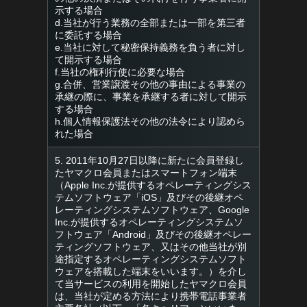
示する場合
d.当社が行う業務の全部または一部を第三者
に委託する場合
e.当社に対して秘密保持義務を負う者に対し
て開示する場合
f.当社の権利行使に必要な場合
g.合併、営業譲渡その他の事由による事業の
承継の際に、事業を承継する者に対して開示
する場合
h.個人情報保護法その他の法令により認めら
れた場合
5. 2011年10月27日以降に新たに会員登録し
たヤマクロ会員またはスマートフォン端末
（Apple Inc.が提供するオペレーティングシス
テムソフトウェア「iOS」及びその後継オペ
レーティングシステムソフトウェア、Google
Inc.が提供するオペレーティングシステムソ
フトウェア「Android」及びその後継オペレー
ティングソフトウェア、又はその他当社が別
途指定するオペレーティングシステムソフト
ウェアを搭載した端末をいいます。）を介し
て当サービスの利用を開始したヤマクロ会員
は、当社が定める方法により携帯電話事業者