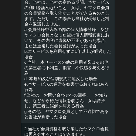
合、当社は、当社の定める期間、本サービス
の利用を認めないこと、又は、ヤマクロ会員
の会員資格を取り消すことができるものとし
ます。ただし、この場合も当社が受領した料
金を返還しません。
a.会員登録申込みの際の個人情報登録、及び
ヤマクロ会員となった後の個人情報変更にお
いて、その内容に虚偽や不正があった場合、
または重複した会員登録があった場合
b.本サービスを利用せずに1年以上が経過した
場合
c.当社、本サービスの他の利用者又はその他
の第三者に不利益、損害、不快感を与える行
為
d. 本規約及び個別規約に違反した場合
e.本サービスの運営を妨害するおそれのある
行為
f.当社の「お問い合わせへの回答」「お知ら
せ」などから得た情報を改ざん、又は誇張
し、第三者に誤解を与える行為
g.その他、ヤマクロ会員として不適切である
と当社が判断した場合
2.当社が会員資格を取り消したヤマクロ会員
は再入会することはできません。