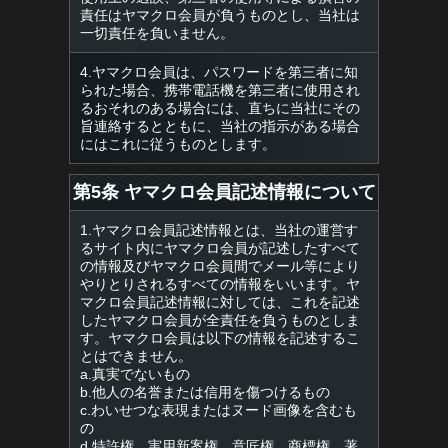
責任はヤマクロ会員が負うものとし、当社は
一切責任を負いません。
4.ヤマクロ会員は、パスワードを第三者に知
られた場合、携帯電話機を第三者に使用され
るおそれのある場合には、直ちに当社にその
旨連絡するとともに、当社の指示がある場合
にはこれに従うものとします。
第5条 ヤマクロ会員記述情報について
1.ヤマクロ会員記述情報とは、当社の運営す
るサイト内にヤマクロ会員が記述したすべて
の情報及びヤマクロ会員間でメール等により
やりとりされるすべての情報をいいます。ヤ
マクロ会員記述情報に対しては、これを記述
したヤマクロ会員が全責任を負うものとしま
す。ヤマクロ会員は以下の情報を記述するこ
とはできません。
a.真実でないもの
b.他人の名誉または信用を傷つけるもの
c.わいせつな表現またはヌード画像を含むも
の
d.特許権、実用新案権、意匠権、商標権、著