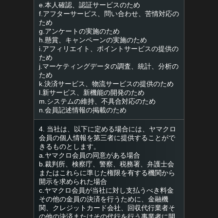
e.本人確認、認証サービスのため
f.アフターサービス、問い合わせ、苦情対応の
ため
g.アンケートの実施のため
h.懸賞、キャンペーンの実施のため
i.アフィリエイト、ポイントサービスの提供の
ため
j.マーケティングデータの調査、統計、分析の
ため
k.決済サービス、物流サービスの提供のため
l.新サービス、新機能の開発のため
m.システムの維持、不具合対応のため
n.会員記述情報の掲載のため
4. 当社は、以下に定める場合には、ヤマクロ
会員の個人情報を第三者に提供することがで
きるものとします。
a.ヤマクロ会員の同意がある場合
b.裁判所、検察庁、警察、税務署、弁護士会
またはこれらに準じた権限を有する機関から
開示を求められた場合
c.ヤマクロ会員が当社に対し支払うべき料金
その他の金員の決済を行うために、金融機
関、クレジットカード会社、回収代行業者そ
の他の決済またはその代行を行う事業者に開