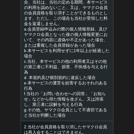
合、当社は、当社の定める期間、本サービス
の利用を認めないこと、又は、ヤマクロ会員
の会員資格を取り消すことができるものとし
ます。ただし、この場合も当社が受領した料
金を返還しません。
a.会員登録申込みの際の個人情報登録、及び
ヤマクロ会員となった後の個人情報変更にお
いて、その内容に虚偽や不正があった場合、
または重複した会員登録があった場合
b.本サービスを利用せずに1年以上が経過した
場合
c.当社、本サービスの他の利用者又はその他
の第三者に不利益、損害、不快感を与える行
為
d. 本規約及び個別規約に違反した場合
e.本サービスの運営を妨害するおそれのある
行為
f.当社の「お問い合わせへの回答」「お知ら
せ」などから得た情報を改ざん、又は誇張
し、第三者に誤解を与える行為
g.その他、ヤマクロ会員として不適切である
と当社が判断した場合
2.当社が会員資格を取り消したヤマクロ会員
は再入会することはできません。