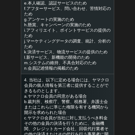
e.本人確認、認証サービスのため
f.アフターサービス、問い合わせ、苦情対応の
ため
g.アンケートの実施のため
h.懸賞、キャンペーンの実施のため
i.アフィリエイト、ポイントサービスの提供の
ため
j.マーケティングデータの調査、統計、分析の
ため
k.決済サービス、物流サービスの提供のため
l.新サービス、新機能の開発のため
m.システムの維持、不具合対応のため
n.会員記述情報の掲載のため
4. 当社は、以下に定める場合には、ヤマクロ
会員の個人情報を第三者に提供することがで
きるものとします。
a.ヤマクロ会員の同意がある場合
b.裁判所、検察庁、警察、税務署、弁護士会
またはこれらに準じた権限を有する機関から
開示を求められた場合
c.ヤマクロ会員が当社に対し支払うべき料金
その他の金員の決済を行うために、金融機
関、クレジットカード会社、回収代行業者そ
の他の決済またはその代行を行う事業者に開