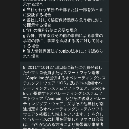
示する場合
d.当社が行う業務の全部または一部を第三者
に委託する場合
e.当社に対して秘密保持義務を負う者に対し
て開示する場合
f.当社の権利行使に必要な場合
g.合併、営業譲渡その他の事由による事業の
承継の際に、事業を承継する者に対して開示
する場合
h.個人情報保護法その他の法令により認めら
れた場合
5. 2011年10月27日以降に新たに会員登録し
たヤマクロ会員またはスマートフォン端末
（Apple Inc.が提供するオペレーティングシス
テムソフトウェア「iOS」及びその後継オペ
レーティングシステムソフトウェア、Google
Inc.が提供するオペレーティングシステムソ
フトウェア「Android」及びその後継オペレー
ティングソフトウェア、又はその他当社が別
途指定するオペレーティングシステムソフト
ウェアを搭載した端末をいいます。）を介し
て当サービスの利用を開始したヤマクロ会員
は、当社が定める方法により携帯電話事業者