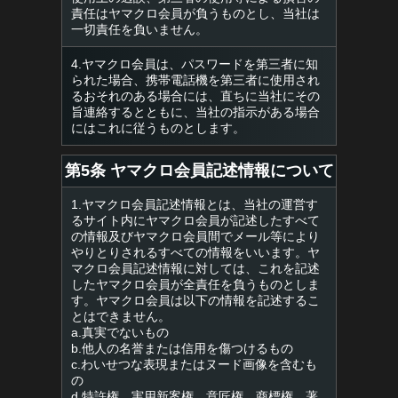
責任はヤマクロ会員が負うものとし、当社は
一切責任を負いません。
4.ヤマクロ会員は、パスワードを第三者に知
られた場合、携帯電話機を第三者に使用され
るおそれのある場合には、直ちに当社にその
旨連絡するとともに、当社の指示がある場合
にはこれに従うものとします。
第5条 ヤマクロ会員記述情報について
1.ヤマクロ会員記述情報とは、当社の運営す
るサイト内にヤマクロ会員が記述したすべて
の情報及びヤマクロ会員間でメール等により
やりとりされるすべての情報をいいます。ヤ
マクロ会員記述情報に対しては、これを記述
したヤマクロ会員が全責任を負うものとしま
す。ヤマクロ会員は以下の情報を記述するこ
とはできません。
a.真実でないもの
b.他人の名誉または信用を傷つけるもの
c.わいせつな表現またはヌード画像を含むも
の
d.特許権、実用新案権、意匠権、商標権、著