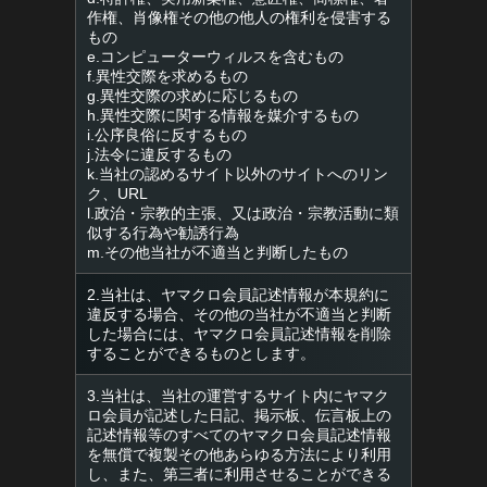
作権、肖像権その他の他人の権利を侵害する
もの
e.コンピューターウィルスを含むもの
f.異性交際を求めるもの
g.異性交際の求めに応じるもの
h.異性交際に関する情報を媒介するもの
i.公序良俗に反するもの
j.法令に違反するもの
k.当社の認めるサイト以外のサイトへのリン
ク、URL
l.政治・宗教的主張、又は政治・宗教活動に類
似する行為や勧誘行為
m.その他当社が不適当と判断したもの
2.当社は、ヤマクロ会員記述情報が本規約に
違反する場合、その他の当社が不適当と判断
した場合には、ヤマクロ会員記述情報を削除
することができるものとします。
3.当社は、当社の運営するサイト内にヤマク
ロ会員が記述した日記、掲示板、伝言板上の
記述情報等のすべてのヤマクロ会員記述情報
を無償で複製その他あらゆる方法により利用
し、また、第三者に利用させることができる