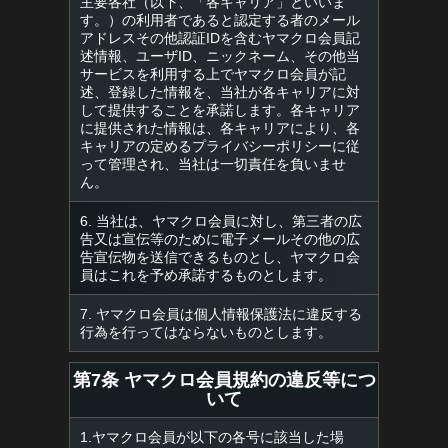
主要各社（以下、「各キャリア」といいま
す。）の利用者であると認定する者のメール
アドレスその他認証IDを含むヤマクロ会員記
述情報、ユーザID、ニックネーム、その他当
サービスを利用する上でヤマクロ会員が記
述、登録した情報を、当社が各キャリアに対
して提供することを承諾します。各キャリア
に提供された情報は、各キャリアにより、各
キャリアの定めるプライバシーポリシーに従
って管理され、当社は一切責任を負いませ
ん。
6. 当社は、ヤマクロ会員に対し、第三者の広
告又は宣伝等のために電子メールその他の広
告宣伝物を送信できるものとし、ヤマクロ会
員はこれを予め承諾するものとします。
7. ヤマクロ会員は個人情報保護法に違反する
行為を行ってはならないものとします。
第7条 ヤマクロ会員規約の違反等につ
いて
1.ヤマクロ会員が以下の各号に該当した場