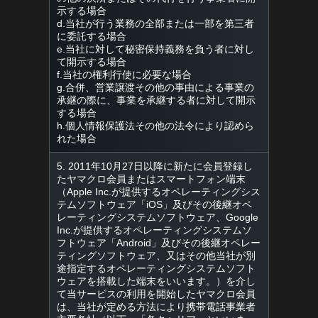
示する場合
d.当社が行う業務の全部または一部を第三者
に委託する場合
e.当社に対して秘密保持義務を負う者に対し
て開示する場合
f.当社の権利行使に必要な場合
g.合併、営業譲渡その他の事由による事業の
承継の際に、事業を承継する者に対して開示
する場合
h.個人情報保護法その他の法令により認めら
れた場合
5. 2011年10月27日以降に新たに会員登録し
たヤマクロ会員またはスマートフォン端末
（Apple Inc.が提供するオペレーティングシス
テムソフトウェア「iOS」及びその後継オペ
レーティングシステムソフトウェア、Google
Inc.が提供するオペレーティングシステムソ
フトウェア「Android」及びその後継オペレー
ティングソフトウェア、又はその他当社が別
途指定するオペレーティングシステムソフト
ウェアを搭載した端末をいいます。）を介し
て当サービスの利用を開始したヤマクロ会員
は、当社が定める方法により携帯電話事業者