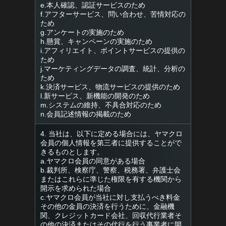
e.本人確認、認証サービスのため
f.アフターサービス、問い合わせ、苦情対応の
ため
g.アンケートの実施のため
h.懸賞、キャンペーンの実施のため
i.アフィリエイト、ポイントサービスの提供の
ため
j.マーケティングデータの調査、統計、分析の
ため
k.決済サービス、物流サービスの提供のため
l.新サービス、新機能の開発のため
m.システムの維持、不具合対応のため
n.会員記述情報の掲載のため
4. 当社は、以下に定める場合には、ヤマクロ
会員の個人情報を第三者に提供することがで
きるものとします。
a.ヤマクロ会員の同意がある場合
b.裁判所、検察庁、警察、税務署、弁護士会
またはこれらに準じた権限を有する機関から
開示を求められた場合
c.ヤマクロ会員が当社に対し支払うべき料金
その他の金員の決済を行うために、金融機
関、クレジットカード会社、回収代行業者そ
の他の決済またはその代行を行う事業者に開