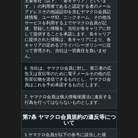
主要各社（以下、「各キャリア」といいま
す。）の利用者であると認定する者のメール
アドレスその他認証IDを含むヤマクロ会員記
述情報、ユーザID、ニックネーム、その他当
サービスを利用する上でヤマクロ会員が記
述、登録した情報を、当社が各キャリアに対
して提供することを承諾します。各キャリア
に提供された情報は、各キャリアにより、各
キャリアの定めるプライバシーポリシーに従
って管理され、当社は一切責任を負いませ
ん。
6. 当社は、ヤマクロ会員に対し、第三者の広
告又は宣伝等のために電子メールその他の広
告宣伝物を送信できるものとし、ヤマクロ会
員はこれを予め承諾するものとします。
7. ヤマクロ会員は個人情報保護法に違反する
行為を行ってはならないものとします。
第7条 ヤマクロ会員規約の違反等につ
いて
1.ヤマクロ会員が以下の各号に該当した場