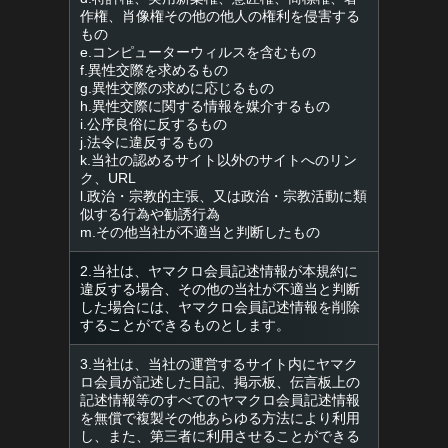
作権、肖像権その他の他人の権利を侵害する
もの
e.コンピューターウィルスを含むもの
f.異性交際を求めるもの
g.異性交際の求めに応じるもの
h.異性交際に関する情報を媒介するもの
i.公序良俗に反するもの
j.法令に違反するもの
k.当社の認めるサイト以外のサイトへのリン
ク、URL
l.政治・宗教的主張、又は政治・宗教活動に類
似する行為や勧誘行為
m.その他当社が不適当と判断したもの
2.当社は、ヤマクロ会員記述情報が本規約に
違反する場合、その他の当社が不適当と判断
した場合には、ヤマクロ会員記述情報を削除
することができるものとします。
3.当社は、当社の運営するサイト内にヤマク
ロ会員が記述した日記、掲示板、伝言板上の
記述情報等のすべてのヤマクロ会員記述情報
を無償で複製その他あらゆる方法により利用
し、また、第三者に利用させることができる