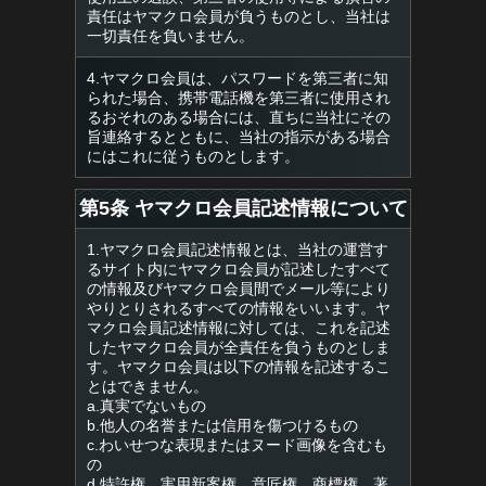
責任はヤマクロ会員が負うものとし、当社は
一切責任を負いません。
4.ヤマクロ会員は、パスワードを第三者に知
られた場合、携帯電話機を第三者に使用され
るおそれのある場合には、直ちに当社にその
旨連絡するとともに、当社の指示がある場合
にはこれに従うものとします。
第5条 ヤマクロ会員記述情報について
1.ヤマクロ会員記述情報とは、当社の運営す
るサイト内にヤマクロ会員が記述したすべて
の情報及びヤマクロ会員間でメール等により
やりとりされるすべての情報をいいます。ヤ
マクロ会員記述情報に対しては、これを記述
したヤマクロ会員が全責任を負うものとしま
す。ヤマクロ会員は以下の情報を記述するこ
とはできません。
a.真実でないもの
b.他人の名誉または信用を傷つけるもの
c.わいせつな表現またはヌード画像を含むも
の
d.特許権、実用新案権、意匠権、商標権、著