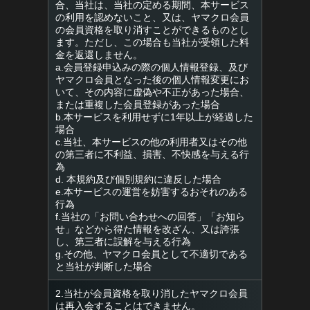
合、当社は、当社の定める期間、本サービス
の利用を認めないこと、又は、ヤマクロ会員
の会員資格を取り消すことができるものとし
ます。ただし、この場合も当社が受領した料
金を返還しません。
a.会員登録申込みの際の個人情報登録、及び
ヤマクロ会員となった後の個人情報変更にお
いて、その内容に虚偽や不正があった場合、
または重複した会員登録があった場合
b.本サービスを利用せずに1年以上が経過した
場合
c.当社、本サービスの他の利用者又はその他
の第三者に不利益、損害、不快感を与える行
為
d. 本規約及び個別規約に違反した場合
e.本サービスの運営を妨害するおそれのある
行為
f.当社の「お問い合わせへの回答」「お知ら
せ」などから得た情報を改ざん、又は誇張
し、第三者に誤解を与える行為
g.その他、ヤマクロ会員として不適切である
と当社が判断した場合
2.当社が会員資格を取り消したヤマクロ会員
は再入会することはできません。