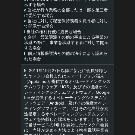
示する場合
d.当社が行う業務の全部または一部を第三者
に委託する場合
e.当社に対して秘密保持義務を負う者に対し
て開示する場合
f.当社の権利行使に必要な場合
g.合併、営業譲渡その他の事由による事業の
承継の際に、事業を承継する者に対して開示
する場合
h.個人情報保護法その他の法令により認めら
れた場合
5. 2011年10月27日以降に新たに会員登録し
たヤマクロ会員またはスマートフォン端末
（Apple Inc.が提供するオペレーティングシス
テムソフトウェア「iOS」及びその後継オペ
レーティングシステムソフトウェア、Google
Inc.が提供するオペレーティングシステムソ
フトウェア「Android」及びその後継オペレー
ティングソフトウェア、又はその他当社が別
途指定するオペレーティングシステムソフト
ウェアを搭載した端末をいいます。）を介し
て当サービスの利用を開始したヤマクロ会員
は、当社が定める方法により携帯電話事業者