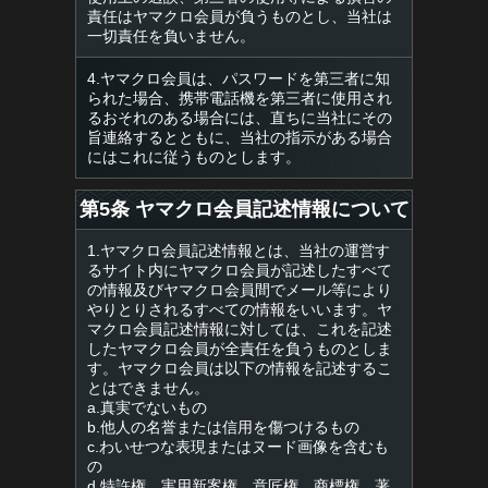
責任はヤマクロ会員が負うものとし、当社は
一切責任を負いません。
4.ヤマクロ会員は、パスワードを第三者に知
られた場合、携帯電話機を第三者に使用され
るおそれのある場合には、直ちに当社にその
旨連絡するとともに、当社の指示がある場合
にはこれに従うものとします。
第5条 ヤマクロ会員記述情報について
1.ヤマクロ会員記述情報とは、当社の運営す
るサイト内にヤマクロ会員が記述したすべて
の情報及びヤマクロ会員間でメール等により
やりとりされるすべての情報をいいます。ヤ
マクロ会員記述情報に対しては、これを記述
したヤマクロ会員が全責任を負うものとしま
す。ヤマクロ会員は以下の情報を記述するこ
とはできません。
a.真実でないもの
b.他人の名誉または信用を傷つけるもの
c.わいせつな表現またはヌード画像を含むも
の
d.特許権、実用新案権、意匠権、商標権、著