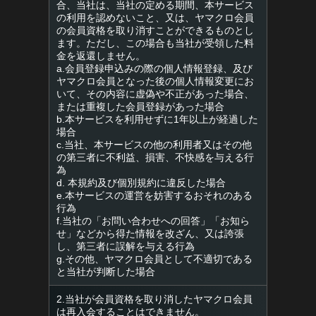
合、当社は、当社の定める期間、本サービス
の利用を認めないこと、又は、ヤマクロ会員
の会員資格を取り消すことができるものとし
ます。ただし、この場合も当社が受領した料
金を返還しません。
a.会員登録申込みの際の個人情報登録、及び
ヤマクロ会員となった後の個人情報変更にお
いて、その内容に虚偽や不正があった場合、
または重複した会員登録があった場合
b.本サービスを利用せずに1年以上が経過した
場合
c.当社、本サービスの他の利用者又はその他
の第三者に不利益、損害、不快感を与える行
為
d. 本規約及び個別規約に違反した場合
e.本サービスの運営を妨害するおそれのある
行為
f.当社の「お問い合わせへの回答」「お知ら
せ」などから得た情報を改ざん、又は誇張
し、第三者に誤解を与える行為
g.その他、ヤマクロ会員として不適切である
と当社が判断した場合
2.当社が会員資格を取り消したヤマクロ会員
は再入会することはできません。