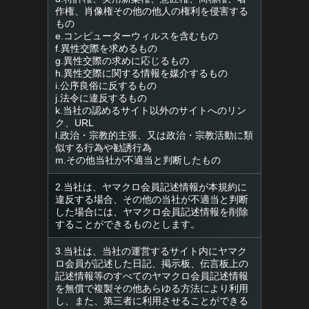
作権、肖像権その他の他人の権利を侵害する
もの
e.コンピューターウィルスを含むもの
f.異性交際を求めるもの
g.異性交際の求めに応じるもの
h.異性交際に関する情報を媒介するもの
i.公序良俗に反するもの
j.法令に違反するもの
k.当社の認めるサイト以外のサイトへのリン
ク、URL
l.政治・宗教的主張、又は政治・宗教活動に類
似する行為や勧誘行為
m.その他当社が不適当と判断したもの
2.当社は、ヤマクロ会員記述情報が本規約に
違反する場合、その他の当社が不適当と判断
した場合には、ヤマクロ会員記述情報を削除
することができるものとします。
3.当社は、当社の運営するサイト内にヤマク
ロ会員が記述した日記、掲示板、伝言板上の
記述情報等のすべてのヤマクロ会員記述情報
を無償で複製その他あらゆる方法により利用
し、また、第三者に利用させることができる