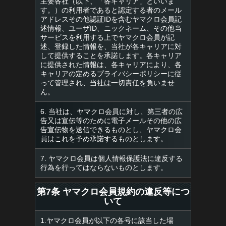
主要各社（以下、「各キャリア」といいま
す。）の利用者であると認定する者のメール
アドレスその他認証IDを含むヤマクロ会員記
述情報、ユーザID、ニックネーム、その他当
サービスを利用する上でヤマクロ会員が記
述、登録した情報を、当社が各キャリアに対
して提供することを承諾します。各キャリア
に提供された情報は、各キャリアにより、各
キャリアの定めるプライバシーポリシーに従
って管理され、当社は一切責任を負いませ
ん。
6. 当社は、ヤマクロ会員に対し、第三者の広
告又は宣伝等のために電子メールその他の広
告宣伝物を送信できるものとし、ヤマクロ会
員はこれを予め承諾するものとします。
7. ヤマクロ会員は個人情報保護法に違反する
行為を行ってはならないものとします。
第7条 ヤマクロ会員規約の違反等につ
いて
1.ヤマクロ会員が以下の各号に該当した場