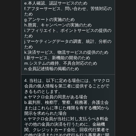
e.本人確認、認証サービスのため
f.アフターサービス、問い合わせ、苦情対応の
ため
g.アンケートの実施のため
h.懸賞、キャンペーンの実施のため
i.アフィリエイト、ポイントサービスの提供の
ため
j.マーケティングデータの調査、統計、分析の
ため
k.決済サービス、物流サービスの提供のため
l.新サービス、新機能の開発のため
m.システムの維持、不具合対応のため
n.会員記述情報の掲載のため
4. 当社は、以下に定める場合には、ヤマクロ
会員の個人情報を第三者に提供することがで
きるものとします。
a.ヤマクロ会員の同意がある場合
b.裁判所、検察庁、警察、税務署、弁護士会
またはこれらに準じた権限を有する機関から
開示を求められた場合
c.ヤマクロ会員が当社に対し支払うべき料金
その他の金員の決済を行うために、金融機
関、クレジットカード会社、回収代行業者そ
の他の決済またはその代行を行う事業者に開