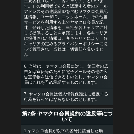
主要各社（以下、「各キャリア」といいま
す。）の利用者であると認定する者のメール
アドレスその他認証IDを含むヤマクロ会員記
述情報、ユーザID、ニックネーム、その他当
サービスを利用する上でヤマクロ会員が記
述、登録した情報を、当社が各キャリアに対
して提供することを承諾します。各キャリア
に提供された情報は、各キャリアにより、各
キャリアの定めるプライバシーポリシーに従
って管理され、当社は一切責任を負いませ
ん。
6. 当社は、ヤマクロ会員に対し、第三者の広
告又は宣伝等のために電子メールその他の広
告宣伝物を送信できるものとし、ヤマクロ会
員はこれを予め承諾するものとします。
7. ヤマクロ会員は個人情報保護法に違反する
行為を行ってはならないものとします。
第7条 ヤマクロ会員規約の違反等につ
いて
1.ヤマクロ会員が以下の各号に該当した場