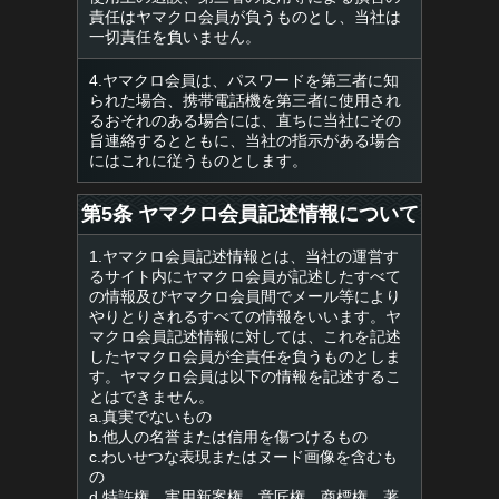
責任はヤマクロ会員が負うものとし、当社は
一切責任を負いません。
4.ヤマクロ会員は、パスワードを第三者に知
られた場合、携帯電話機を第三者に使用され
るおそれのある場合には、直ちに当社にその
旨連絡するとともに、当社の指示がある場合
にはこれに従うものとします。
第5条 ヤマクロ会員記述情報について
1.ヤマクロ会員記述情報とは、当社の運営す
るサイト内にヤマクロ会員が記述したすべて
の情報及びヤマクロ会員間でメール等により
やりとりされるすべての情報をいいます。ヤ
マクロ会員記述情報に対しては、これを記述
したヤマクロ会員が全責任を負うものとしま
す。ヤマクロ会員は以下の情報を記述するこ
とはできません。
a.真実でないもの
b.他人の名誉または信用を傷つけるもの
c.わいせつな表現またはヌード画像を含むも
の
d.特許権、実用新案権、意匠権、商標権、著