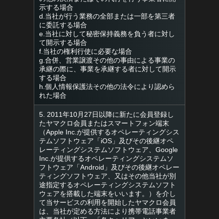
示する場合
d.当社が行う業務の全部または一部を第三者
に委託する場合
e.当社に対して秘密保持義務を負う者に対し
て開示する場合
f.当社の権利行使に必要な場合
g.合併、営業譲渡その他の事由による事業の
承継の際に、事業を承継する者に対して開示
する場合
h.個人情報保護法その他の法令により認めら
れた場合
5. 2011年10月27日以降に新たに会員登録し
たヤマクロ会員またはスマートフォン端末
（Apple Inc.が提供するオペレーティングシス
テムソフトウェア「iOS」及びその後継オペ
レーティングシステムソフトウェア、Google
Inc.が提供するオペレーティングシステムソ
フトウェア「Android」及びその後継オペレー
ティングソフトウェア、又はその他当社が別
途指定するオペレーティングシステムソフト
ウェアを搭載した端末をいいます。）を介し
て当サービスの利用を開始したヤマクロ会員
は、当社が定める方法により携帯電話事業者