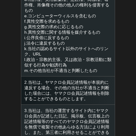
作権、肖像権その他の他人の権利を侵害する
もの
e.コンピューターウィルスを含むもの
f.異性交際を求めるもの
g.異性交際の求めに応じるもの
h.異性交際に関する情報を媒介するもの
i.公序良俗に反するもの
j.法令に違反するもの
k.当社の認めるサイト以外のサイトへのリン
ク、URL
l.政治・宗教的主張、又は政治・宗教活動に類
似する行為や勧誘行為
m.その他当社が不適当と判断したもの
2.当社は、ヤマクロ会員記述情報が本規約に
違反する場合、その他の当社が不適当と判断
した場合には、ヤマクロ会員記述情報を削除
することができるものとします。
3.当社は、当社の運営するサイト内にヤマク
ロ会員が記述した日記、掲示板、伝言板上の
記述情報等のすべてのヤマクロ会員記述情報
を無償で複製その他あらゆる方法により利用
し、また、第三者に利用させることができる