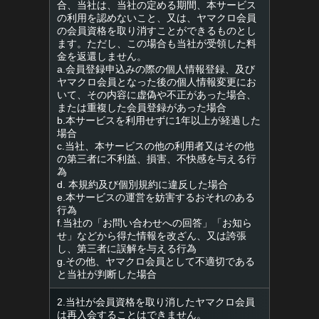
合、当社は、当社の定める期間、本サービス
の利用を認めないこと、又は、ヤマクロ会員
の会員資格を取り消すことができるものとし
ます。ただし、この場合も当社が受領した料
金を返還しません。
a.会員登録申込みの際の個人情報登録、及び
ヤマクロ会員となった後の個人情報変更にお
いて、その内容に虚偽や不正があった場合、
または重複した会員登録があった場合
b.本サービスを利用せずに1年以上が経過した
場合
c.当社、本サービスの他の利用者又はその他
の第三者に不利益、損害、不快感を与える行
為
d. 本規約及び個別規約に違反した場合
e.本サービスの運営を妨害するおそれのある
行為
f.当社の「お問い合わせへの回答」「お知ら
せ」などから得た情報を改ざん、又は誇張
し、第三者に誤解を与える行為
g.その他、ヤマクロ会員として不適切である
と当社が判断した場合
2.当社が会員資格を取り消したヤマクロ会員
は再入会することはできません。