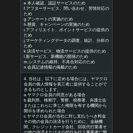
e.本人確認、認証サービスのため
f.アフターサービス、問い合わせ、苦情対応の
ため
g.アンケートの実施のため
h.懸賞、キャンペーンの実施のため
i.アフィリエイト、ポイントサービスの提供の
ため
j.マーケティングデータの調査、統計、分析の
ため
k.決済サービス、物流サービスの提供のため
l.新サービス、新機能の開発のため
m.システムの維持、不具合対応のため
n.会員記述情報の掲載のため
4. 当社は、以下に定める場合には、ヤマクロ
会員の個人情報を第三者に提供することがで
きるものとします。
a.ヤマクロ会員の同意がある場合
b.裁判所、検察庁、警察、税務署、弁護士会
またはこれらに準じた権限を有する機関から
開示を求められた場合
c.ヤマクロ会員が当社に対し支払うべき料金
その他の金員の決済を行うために、金融機
関、クレジットカード会社、回収代行業者そ
の他の決済またはその代行を行う事業者に開