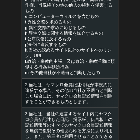
作権、肖像権その他の他人の権利を侵害する
もの
e.コンピューターウィルスを含むもの
f.異性交際を求めるもの
g.異性交際の求めに応じるもの
h.異性交際に関する情報を媒介するもの
i.公序良俗に反するもの
j.法令に違反するもの
k.当社の認めるサイト以外のサイトへのリン
ク、URL
l.政治・宗教的主張、又は政治・宗教活動に類
似する行為や勧誘行為
m.その他当社が不適当と判断したもの
2.当社は、ヤマクロ会員記述情報が本規約に
違反する場合、その他の当社が不適当と判断
した場合には、ヤマクロ会員記述情報を削除
することができるものとします。
3.当社は、当社の運営するサイト内にヤマク
ロ会員が記述した日記、掲示板、伝言板上の
記述情報等のすべてのヤマクロ会員記述情報
を無償で複製その他あらゆる方法により利用
し、また、第三者に利用させることができる