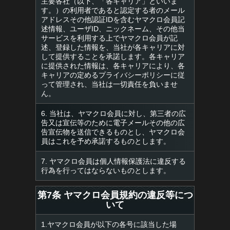
主要各社（以下、「各キャリア」といいま
す。）の利用者であると認定する者のメール
アドレスその他認証IDを含むヤマクロ会員記
述情報、ユーザID、ニックネーム、その他当
サービスを利用する上でヤマクロ会員が記
述、登録した情報を、当社が各キャリアに対
して提供することを承諾します。各キャリア
に提供された情報は、各キャリアにより、各
キャリアの定めるプライバシーポリシーに従
って管理され、当社は一切責任を負いませ
ん。
6. 当社は、ヤマクロ会員に対し、第三者の広
告又は宣伝等のために電子メールその他の広
告宣伝物を送信できるものとし、ヤマクロ会
員はこれを予め承諾するものとします。
7. ヤマクロ会員は個人情報保護法に違反する
行為を行ってはならないものとします。
第7条 ヤマクロ会員規約の違反等につ
いて
1.ヤマクロ会員が以下の各号に該当した場