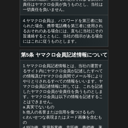
責任はヤマクロ会員が負うものとし、当社は
一切責任を負いません。
4.ヤマクロ会員は、パスワードを第三者に知
られた場合、携帯電話機を第三者に使用され
るおそれのある場合には、直ちに当社にその
旨連絡するとともに、当社の指示がある場合
にはこれに従うものとします。
第5条 ヤマクロ会員記述情報について
1.ヤマクロ会員記述情報とは、当社の運営す
るサイト内にヤマクロ会員が記述したすべて
の情報及びヤマクロ会員間でメール等により
やりとりされるすべての情報をいいます。ヤ
マクロ会員記述情報に対しては、これを記述
したヤマクロ会員が全責任を負うものとしま
す。ヤマクロ会員は以下の情報を記述するこ
とはできません。
a.真実でないもの
b.他人の名誉または信用を傷つけるもの
c.わいせつな表現またはヌード画像を含むも
の
d.特許権、実用新案権、意匠権、商標権、著