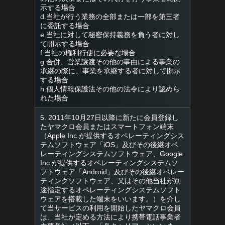
示する場合
d.当社が行う業務の全部または一部を第三者
に委託する場合
e.当社に対して秘密保持義務を負う者に対し
て開示する場合
f.当社の権利行使に必要な場合
g.合併、営業譲渡その他の事由による事業の
承継の際に、事業を承継する者に対して開示
する場合
h.個人情報保護法その他の法令により認めら
れた場合
5. 2011年10月27日以降に新たに会員登録し
たヤマクロ会員またはスマートフォン端末
（Apple Inc.が提供するオペレーティングシス
テムソフトウェア「iOS」及びその後継オペ
レーティングシステムソフトウェア、Google
Inc.が提供するオペレーティングシステムソ
フトウェア「Android」及びその後継オペレー
ティングソフトウェア、又はその他当社が別
途指定するオペレーティングシステムソフト
ウェアを搭載した端末をいいます。）を介し
て当サービスの利用を開始したヤマクロ会員
は、当社が定める方法により携帯電話事業者