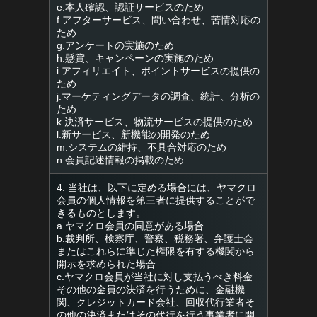
e.本人確認、認証サービスのため
f.アフターサービス、問い合わせ、苦情対応の
ため
g.アンケートの実施のため
h.懸賞、キャンペーンの実施のため
i.アフィリエイト、ポイントサービスの提供の
ため
j.マーケティングデータの調査、統計、分析の
ため
k.決済サービス、物流サービスの提供のため
l.新サービス、新機能の開発のため
m.システムの維持、不具合対応のため
n.会員記述情報の掲載のため
4. 当社は、以下に定める場合には、ヤマクロ
会員の個人情報を第三者に提供することがで
きるものとします。
a.ヤマクロ会員の同意がある場合
b.裁判所、検察庁、警察、税務署、弁護士会
またはこれらに準じた権限を有する機関から
開示を求められた場合
c.ヤマクロ会員が当社に対し支払うべき料金
その他の金員の決済を行うために、金融機
関、クレジットカード会社、回収代行業者そ
の他の決済またはその代行を行う事業者に開