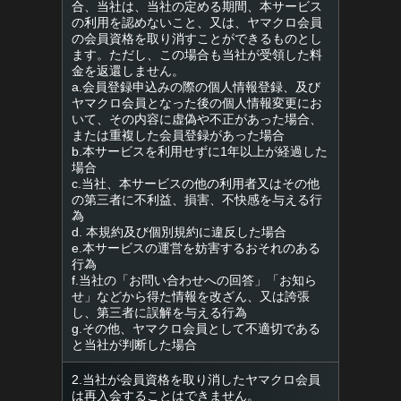
合、当社は、当社の定める期間、本サービス
の利用を認めないこと、又は、ヤマクロ会員
の会員資格を取り消すことができるものとし
ます。ただし、この場合も当社が受領した料
金を返還しません。
a.会員登録申込みの際の個人情報登録、及び
ヤマクロ会員となった後の個人情報変更にお
いて、その内容に虚偽や不正があった場合、
または重複した会員登録があった場合
b.本サービスを利用せずに1年以上が経過した
場合
c.当社、本サービスの他の利用者又はその他
の第三者に不利益、損害、不快感を与える行
為
d. 本規約及び個別規約に違反した場合
e.本サービスの運営を妨害するおそれのある
行為
f.当社の「お問い合わせへの回答」「お知ら
せ」などから得た情報を改ざん、又は誇張
し、第三者に誤解を与える行為
g.その他、ヤマクロ会員として不適切である
と当社が判断した場合
2.当社が会員資格を取り消したヤマクロ会員
は再入会することはできません。