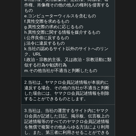
作権、肖像権その他の他人の権利を侵害する
もの
e.コンピューターウィルスを含むもの
f.異性交際を求めるもの
g.異性交際の求めに応じるもの
h.異性交際に関する情報を媒介するもの
i.公序良俗に反するもの
j.法令に違反するもの
k.当社の認めるサイト以外のサイトへのリン
ク、URL
l.政治・宗教的主張、又は政治・宗教活動に類
似する行為や勧誘行為
m.その他当社が不適当と判断したもの
2.当社は、ヤマクロ会員記述情報が本規約に
違反する場合、その他の当社が不適当と判断
した場合には、ヤマクロ会員記述情報を削除
することができるものとします。
3.当社は、当社の運営するサイト内にヤマク
ロ会員が記述した日記、掲示板、伝言板上の
記述情報等のすべてのヤマクロ会員記述情報
を無償で複製その他あらゆる方法により利用
し、また、第三者に利用させることができる