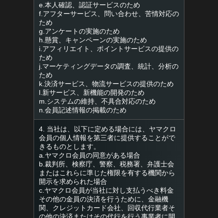
e.本人確認、認証サービスのため
f.アフターサービス、問い合わせ、苦情対応の
ため
g.アンケートの実施のため
h.懸賞、キャンペーンの実施のため
i.アフィリエイト、ポイントサービスの提供の
ため
j.マーケティングデータの調査、統計、分析の
ため
k.決済サービス、物流サービスの提供のため
l.新サービス、新機能の開発のため
m.システムの維持、不具合対応のため
n.会員記述情報の掲載のため
4. 当社は、以下に定める場合には、ヤマクロ
会員の個人情報を第三者に提供することがで
きるものとします。
a.ヤマクロ会員の同意がある場合
b.裁判所、検察庁、警察、税務署、弁護士会
またはこれらに準じた権限を有する機関から
開示を求められた場合
c.ヤマクロ会員が当社に対し支払うべき料金
その他の金員の決済を行うために、金融機
関、クレジットカード会社、回収代行業者そ
の他の決済またはその代行を行う事業者に開