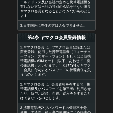
ールアドレス及び当社の定める携帯電話機を
有しない方は当社の特別の承認を得ない限り
ヤマクロ会員となることができないものとし
ます。
3.日本国外に在住の方は入会できません。
第4条 ヤマクロ会員登録情報
1.ヤマクロ会員は、ヤマクロ会員登録または
変更登録に使用した携帯電話機（フィーチャ
ーフォン、スマートフォン）もしくは当該携
帯電話機のSIMカード（以下、あわせて「携
帯電話機」といいます。）及び当社がヤマク
ロ会員に付与するパスワードの管理責任を負
うものとします。
2.ヤマクロ会員は、会員資格を有する間、携
帯電話機及びパスワードを第三者に利用させ
たり、貸与、譲渡、売買、質入等をすること
はできないものとします。
3.携帯電話機及びパスワードの管理不十分、
使用上の過誤、第三者の使用等による損害の