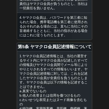
責任はヤマクロ会員が負うものとし、当社は
一切責任を負いません。
4.ヤマクロ会員は、パスワードを第三者に知
られた場合、携帯電話機を第三者に使用され
るおそれのある場合には、直ちに当社にその
旨連絡するとともに、当社の指示がある場合
にはこれに従うものとします。
第5条 ヤマクロ会員記述情報について
1.ヤマクロ会員記述情報とは、当社の運営す
るサイト内にヤマクロ会員が記述したすべて
の情報及びヤマクロ会員間でメール等により
やりとりされるすべての情報をいいます。ヤ
マクロ会員記述情報に対しては、これを記述
したヤマクロ会員が全責任を負うものとしま
す。ヤマクロ会員は以下の情報を記述するこ
とはできません。
a.真実でないもの
b.他人の名誉または信用を傷つけるもの
c.わいせつな表現またはヌード画像を含むも
の
d.特許権、実用新案権、意匠権、商標権、著