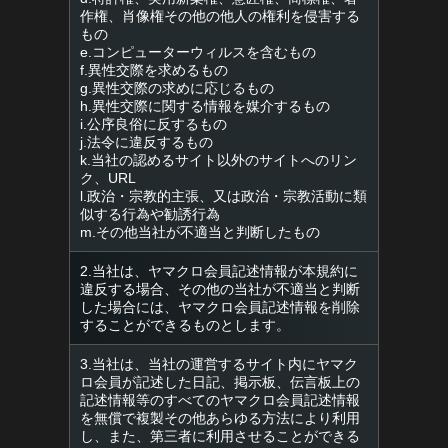
作権、肖像権その他の他人の権利を侵害する
もの
e.コンピューターウィルスを含むもの
f.異性交際を求めるもの
g.異性交際の求めに応じるもの
h.異性交際に関する情報を媒介するもの
i.公序良俗に反するもの
j.法令に違反するもの
k.当社の認めるサイト以外のサイトへのリン
ク、URL
l.政治・宗教的主張、又は政治・宗教活動に類
似する行為や勧誘行為
m.その他当社が不適当と判断したもの
2.当社は、ヤマクロ会員記述情報が本規約に
違反する場合、その他の当社が不適当と判断
した場合には、ヤマクロ会員記述情報を削除
することができるものとします。
3.当社は、当社の運営するサイト内にヤマク
ロ会員が記述した日記、掲示板、伝言板上の
記述情報等のすべてのヤマクロ会員記述情報
を無償で複製その他あらゆる方法により利用
し、また、第三者に利用させることができる