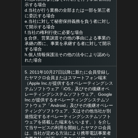
示する場合
d.当社が行う業務の全部または一部を第三者
に委託する場合
e.当社に対して秘密保持義務を負う者に対し
て開示する場合
f.当社の権利行使に必要な場合
g.合併、営業譲渡その他の事由による事業の
承継の際に、事業を承継する者に対して開示
する場合
h.個人情報保護法その他の法令により認めら
れた場合
5. 2011年10月27日以降に新たに会員登録し
たヤマクロ会員またはスマートフォン端末
（Apple Inc.が提供するオペレーティングシス
テムソフトウェア「iOS」及びその後継オペ
レーティングシステムソフトウェア、Google
Inc.が提供するオペレーティングシステムソ
フトウェア「Android」及びその後継オペレー
ティングソフトウェア、又はその他当社が別
途指定するオペレーティングシステムソフト
ウェアを搭載した端末をいいます。）を介し
て当サービスの利用を開始したヤマクロ会員
は、当社が定める方法により携帯電話事業者