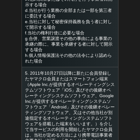
示する場合
d.当社が行う業務の全部または一部を第三者
に委託する場合
e.当社に対して秘密保持義務を負う者に対し
て開示する場合
f.当社の権利行使に必要な場合
g.合併、営業譲渡その他の事由による事業の
承継の際に、事業を承継する者に対して開示
する場合
h.個人情報保護法その他の法令により認めら
れた場合
5. 2011年10月27日以降に新たに会員登録し
たヤマクロ会員またはスマートフォン端末
（Apple Inc.が提供するオペレーティングシス
テムソフトウェア「iOS」及びその後継オペ
レーティングシステムソフトウェア、Google
Inc.が提供するオペレーティングシステムソ
フトウェア「Android」及びその後継オペレー
ティングソフトウェア、又はその他当社が別
途指定するオペレーティングシステムソフト
ウェアを搭載した端末をいいます。）を介し
て当サービスの利用を開始したヤマクロ会員
は、当社が定める方法により携帯電話事業者