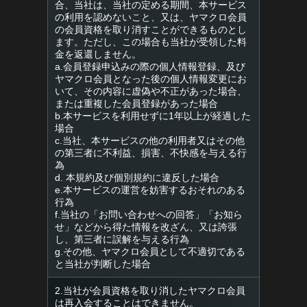
合、当社は、当社の定める期間、本サービス
の利用を認めないこと、又は、ヤマクロ会員
の会員資格を取り消すことができるものとし
ます。ただし、この場合も当社が受領した料
金を返還しません。
a.会員登録申込みの際の個人情報登録、及び
ヤマクロ会員となった後の個人情報変更にお
いて、その内容に虚偽や不正があった場合、
または重複した会員登録があった場合
b.本サービスを利用せずに1年以上が経過した
場合
c.当社、本サービスの他の利用者又はその他
の第三者に不利益、損害、不快感を与える行
為
d. 本規約及び個別規約に違反した場合
e.本サービスの運営を妨害するおそれのある
行為
f.当社の「お問い合わせへの回答」「お知ら
せ」などから得た情報を改ざん、又は誇張
し、第三者に誤解を与える行為
g.その他、ヤマクロ会員として不適切である
と当社が判断した場合
2.当社が会員資格を取り消したヤマクロ会員
は再入会することはできません。