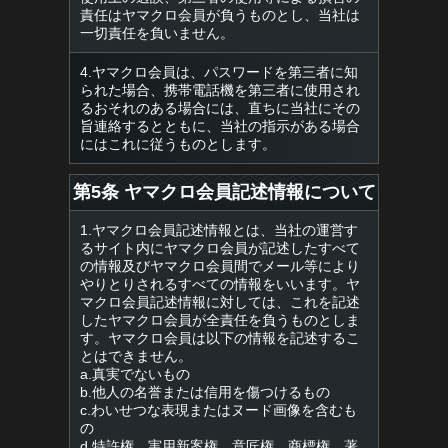
責任はヤマクロ会員が負うものとし、当社は
一切責任を負いません。
4.ヤマクロ会員は、パスワードを第三者に知
られた場合、携帯電話機を第三者に使用され
るおそれのある場合には、直ちに当社にその
旨連絡するとともに、当社の指示がある場合
にはこれに従うものとします。
第5条 ヤマクロ会員記述情報について
1.ヤマクロ会員記述情報とは、当社の運営す
るサイト内にヤマクロ会員が記述したすべて
の情報及びヤマクロ会員間でメール等により
やりとりされるすべての情報をいいます。ヤ
マクロ会員記述情報に対しては、これを記述
したヤマクロ会員が全責任を負うものとしま
す。ヤマクロ会員は以下の情報を記述するこ
とはできません。
a.真実でないもの
b.他人の名誉または信用を傷つけるもの
c.わいせつな表現またはヌード画像を含むも
の
d.特許権、実用新案権、意匠権、商標権、著