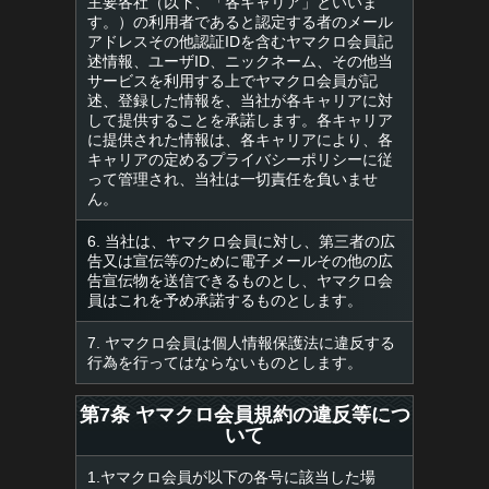
主要各社（以下、「各キャリア」といいま
す。）の利用者であると認定する者のメール
アドレスその他認証IDを含むヤマクロ会員記
述情報、ユーザID、ニックネーム、その他当
サービスを利用する上でヤマクロ会員が記
述、登録した情報を、当社が各キャリアに対
して提供することを承諾します。各キャリア
に提供された情報は、各キャリアにより、各
キャリアの定めるプライバシーポリシーに従
って管理され、当社は一切責任を負いませ
ん。
6. 当社は、ヤマクロ会員に対し、第三者の広
告又は宣伝等のために電子メールその他の広
告宣伝物を送信できるものとし、ヤマクロ会
員はこれを予め承諾するものとします。
7. ヤマクロ会員は個人情報保護法に違反する
行為を行ってはならないものとします。
第7条 ヤマクロ会員規約の違反等につ
いて
1.ヤマクロ会員が以下の各号に該当した場