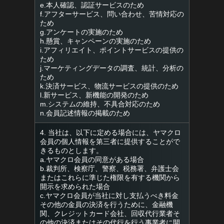
e.本人確認、認証サービスのため
f.アフターサービス、問い合わせ、苦情対応の
ため
g.アンケートの実施のため
h.懸賞、キャンペーンの実施のため
i.アフィリエイト、ポイントサービスの提供の
ため
j.マーケティングデータの調査、統計、分析の
ため
k.決済サービス、物流サービスの提供のため
l.新サービス、新機能の開発のため
m.システムの維持、不具合対応のため
n.会員記述情報の掲載のため
4. 当社は、以下に定める場合には、ヤマクロ
会員の個人情報を第三者に提供することがで
きるものとします。
a.ヤマクロ会員の同意がある場合
b.裁判所、検察庁、警察、税務署、弁護士会
またはこれらに準じた権限を有する機関から
開示を求められた場合
c.ヤマクロ会員が当社に対し支払うべき料金
その他の金員の決済を行うために、金融機
関、クレジットカード会社、回収代行業者そ
の他の決済またはその代行を行う事業者に開