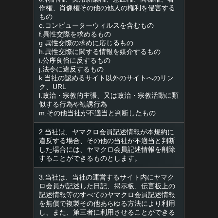
作権、肖像権その他の他人の権利を侵害する
もの
e.コンピューターウィルスを含むもの
f.異性交際を求めるもの
g.異性交際の求めに応じるもの
h.異性交際に関する情報を媒介するもの
i.公序良俗に反するもの
j.法令に違反するもの
k.当社の認めるサイト以外のサイトへのリン
ク、URL
l.政治・宗教的主張、又は政治・宗教活動に類
似する行為や勧誘行為
m.その他当社が不適当と判断したもの
2.当社は、ヤマクロ会員記述情報が本規約に
違反する場合、その他の当社が不適当と判断
した場合には、ヤマクロ会員記述情報を削除
することができるものとします。
3.当社は、当社の運営するサイト内にヤマク
ロ会員が記述した日記、掲示板、伝言板上の
記述情報等のすべてのヤマクロ会員記述情報
を無償で複製その他あらゆる方法により利用
し、また、第三者に利用させることができる