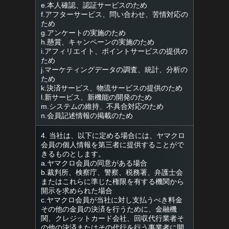
e.本人確認、認証サービスのため
f.アフターサービス、問い合わせ、苦情対応の
ため
g.アンケートの実施のため
h.懸賞、キャンペーンの実施のため
i.アフィリエイト、ポイントサービスの提供の
ため
j.マーケティングデータの調査、統計、分析の
ため
k.決済サービス、物流サービスの提供のため
l.新サービス、新機能の開発のため
m.システムの維持、不具合対応のため
n.会員記述情報の掲載のため
4. 当社は、以下に定める場合には、ヤマクロ
会員の個人情報を第三者に提供することがで
きるものとします。
a.ヤマクロ会員の同意がある場合
b.裁判所、検察庁、警察、税務署、弁護士会
またはこれらに準じた権限を有する機関から
開示を求められた場合
c.ヤマクロ会員が当社に対し支払うべき料金
その他の金員の決済を行うために、金融機
関、クレジットカード会社、回収代行業者そ
の他の決済またはその代行を行う事業者に開