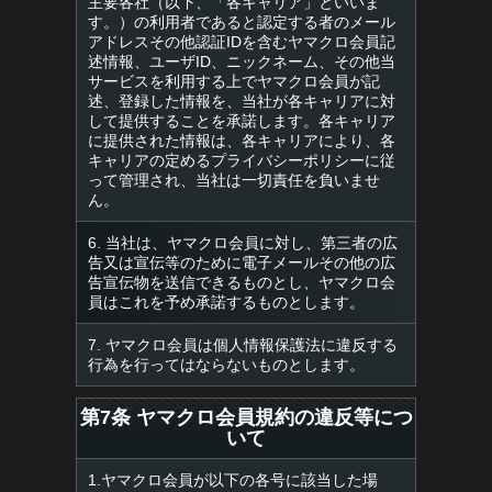
主要各社（以下、「各キャリア」といいま
す。）の利用者であると認定する者のメール
アドレスその他認証IDを含むヤマクロ会員記
述情報、ユーザID、ニックネーム、その他当
サービスを利用する上でヤマクロ会員が記
述、登録した情報を、当社が各キャリアに対
して提供することを承諾します。各キャリア
に提供された情報は、各キャリアにより、各
キャリアの定めるプライバシーポリシーに従
って管理され、当社は一切責任を負いませ
ん。
6. 当社は、ヤマクロ会員に対し、第三者の広
告又は宣伝等のために電子メールその他の広
告宣伝物を送信できるものとし、ヤマクロ会
員はこれを予め承諾するものとします。
7. ヤマクロ会員は個人情報保護法に違反する
行為を行ってはならないものとします。
第7条 ヤマクロ会員規約の違反等につ
いて
1.ヤマクロ会員が以下の各号に該当した場