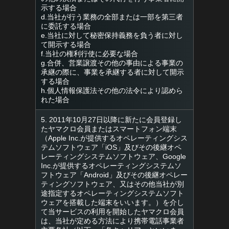
示する場合
d.当社が行う業務の全部または一部を第三者
に委託する場合
e.当社に対して秘密保持義務を負う者に対し
て開示する場合
f.当社の権利行使に必要な場合
g.合併、営業譲渡その他の事由による事業の
承継の際に、事業を承継する者に対して開示
する場合
h.個人情報保護法その他の法令により認めら
れた場合
5. 2011年10月27日以降に新たに会員登録し
たヤマクロ会員またはスマートフォン端末
（Apple Inc.が提供するオペレーティングシス
テムソフトウェア「iOS」及びその後継オペ
レーティングシステムソフトウェア、Google
Inc.が提供するオペレーティングシステムソ
フトウェア「Android」及びその後継オペレー
ティングソフトウェア、又はその他当社が別
途指定するオペレーティングシステムソフト
ウェアを搭載した端末をいいます。）を介し
て当サービスの利用を開始したヤマクロ会員
は、当社が定める方法により携帯電話事業者