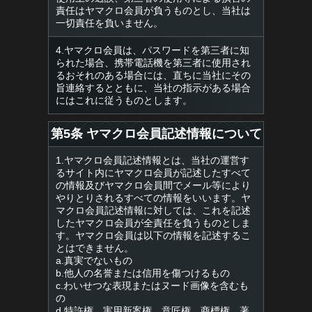
責任はヤマクロ会員が負うものとし、当社は
一切責任を負いません。
4.ヤマクロ会員は、パスワードを第三者に知
られた場合、携帯電話機を第三者に使用され
るおそれのある場合には、直ちに当社にその
旨連絡するとともに、当社の指示がある場合
にはこれに従うものとします。
第5条 ヤマクロ会員記述情報について
1.ヤマクロ会員記述情報とは、当社の運営す
るサイト内にヤマクロ会員が記述したすべて
の情報及びヤマクロ会員間でメール等により
やりとりされるすべての情報をいいます。ヤ
マクロ会員記述情報に対しては、これを記述
したヤマクロ会員が全責任を負うものとしま
す。ヤマクロ会員は以下の情報を記述するこ
とはできません。
a.真実でないもの
b.他人の名誉または信用を傷つけるもの
c.わいせつな表現またはヌード画像を含むも
の
d.特許権、実用新案権、意匠権、商標権、著