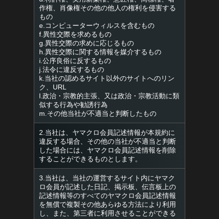
作権、肖像権その他の他人の権利を侵害する
もの
e.コンピューターウィルスを含むもの
f.異性交際を求めるもの
g.異性交際の求めに応じるもの
h.異性交際に関する情報を媒介するもの
i.公序良俗に反するもの
j.法令に違反するもの
k.当社の認めるサイト以外のサイトへのリン
ク、URL
l.政治・宗教的主張、又は政治・宗教活動に類
似する行為や勧誘行為
m.その他当社が不適当と判断したもの
2.当社は、ヤマクロ会員記述情報が本規約に
違反する場合、その他の当社が不適当と判断
した場合には、ヤマクロ会員記述情報を削除
することができるものとします。
3.当社は、当社の運営するサイト内にヤマク
ロ会員が記述した日記、掲示板、伝言板上の
記述情報等のすべてのヤマクロ会員記述情報
を無償で複製その他あらゆる方法により利用
し、また、第三者に利用させることができる