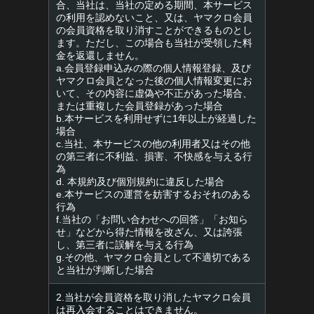
合、当社は、当社の定める期間、本サービス
の利用を認めないこと、又は、ヤマクロ会員
の会員資格を取り消すことができるものとし
ます。ただし、この場合も当社が受領した料
金を返還しません。
a.会員登録申込みの際の個人情報登録、及び
ヤマクロ会員となった後の個人情報変更にお
いて、その内容に虚偽や不正があった場合、
または重複した会員登録があった場合
b.本サービスを利用せずに1年以上が経過した
場合
c.当社、本サービスの他の利用者又はその他
の第三者に不利益、損害、不快感を与える行
為
d. 本規約及び個別規約に違反した場合
e.本サービスの運営を妨害するおそれのある
行為
f.当社の「お問い合わせへの回答」「お知ら
せ」などから得た情報を改ざん、又は誇張
し、第三者に誤解を与える行為
g.その他、ヤマクロ会員として不適切である
と当社が判断した場合
2.当社が会員資格を取り消したヤマクロ会員
は再入会することはできません。