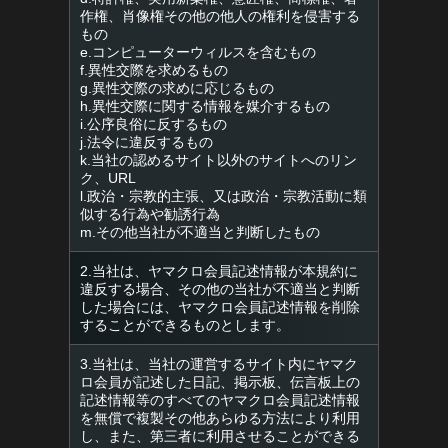
作権、肖像権その他の他人の権利を侵害する
もの
e.コンピューターウィルスを含むもの
f.異性交際を求めるもの
g.異性交際の求めに応じるもの
h.異性交際に関する情報を媒介するもの
i.公序良俗に反するもの
j.法令に違反するもの
k.当社の認めるサイト以外のサイトへのリン
ク、URL
l.政治・宗教的主張、又は政治・宗教活動に類
似する行為や勧誘行為
m.その他当社が不適当と判断したもの
2.当社は、ヤマクロ会員記述情報が本規約に
違反する場合、その他の当社が不適当と判断
した場合には、ヤマクロ会員記述情報を削除
することができるものとします。
3.当社は、当社の運営するサイト内にヤマク
ロ会員が記述した日記、掲示板、伝言板上の
記述情報等のすべてのヤマクロ会員記述情報
を無償で複製その他あらゆる方法により利用
し、また、第三者に利用させることができる