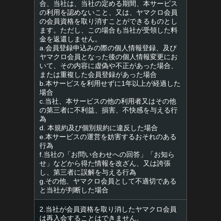
合、当社は、当社の定める期間、本サービス
の利用を認めないこと、又は、ヤマクロ会員
の会員資格を取り消すことができるものとし
ます。ただし、この場合も当社が受領した料
金を返還しません。
a.会員登録申込みの際の個人情報登録、及び
ヤマクロ会員となった後の個人情報変更にお
いて、その内容に虚偽や不正があった場合、
または重複した会員登録があった場合
b.本サービスを利用せずに1年以上が経過した
場合
c.当社、本サービスの他の利用者又はその他
の第三者に不利益、損害、不快感を与える行
為
d. 本規約及び個別規約に違反した場合
e.本サービスの運営を妨害するおそれのある
行為
f.当社の「お問い合わせへの回答」「お知ら
せ」などから得た情報を改ざん、又は誇張
し、第三者に誤解を与える行為
g.その他、ヤマクロ会員として不適切である
と当社が判断した場合
2.当社が会員資格を取り消したヤマクロ会員
は再入会することはできません。