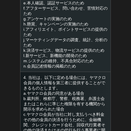
e.本人確認、認証サービスのため
f.アフターサービス、問い合わせ、苦情対応の
ため
g.アンケートの実施のため
h.懸賞、キャンペーンの実施のため
i.アフィリエイト、ポイントサービスの提供の
ため
j.マーケティングデータの調査、統計、分析の
ため
k.決済サービス、物流サービスの提供のため
l.新サービス、新機能の開発のため
m.システムの維持、不具合対応のため
n.会員記述情報の掲載のため
4. 当社は、以下に定める場合には、ヤマクロ
会員の個人情報を第三者に提供することがで
きるものとします。
a.ヤマクロ会員の同意がある場合
b.裁判所、検察庁、警察、税務署、弁護士会
またはこれらに準じた権限を有する機関から
開示を求められた場合
c.ヤマクロ会員が当社に対し支払うべき料金
その他の金員の決済を行うために、金融機
関、クレジットカード会社、回収代行業者そ
の他の決済またはその代行を行う事業者に開