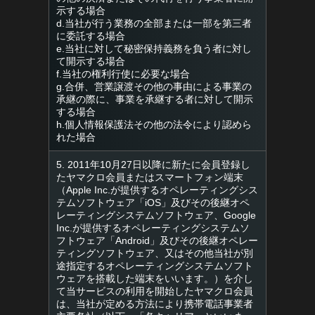
示する場合
d.当社が行う業務の全部または一部を第三者
に委託する場合
e.当社に対して秘密保持義務を負う者に対し
て開示する場合
f.当社の権利行使に必要な場合
g.合併、営業譲渡その他の事由による事業の
承継の際に、事業を承継する者に対して開示
する場合
h.個人情報保護法その他の法令により認めら
れた場合
5. 2011年10月27日以降に新たに会員登録し
たヤマクロ会員またはスマートフォン端末
（Apple Inc.が提供するオペレーティングシス
テムソフトウェア「iOS」及びその後継オペ
レーティングシステムソフトウェア、Google
Inc.が提供するオペレーティングシステムソ
フトウェア「Android」及びその後継オペレー
ティングソフトウェア、又はその他当社が別
途指定するオペレーティングシステムソフト
ウェアを搭載した端末をいいます。）を介し
て当サービスの利用を開始したヤマクロ会員
は、当社が定める方法により携帯電話事業者