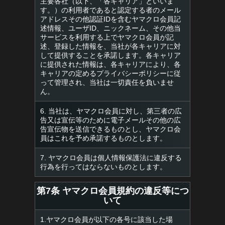
主要各社（以下、「各キャリア」といいま
す。）の利用者であると認定する者のメール
アドレスその他認証IDを含むヤマクロ会員記
述情報、ユーザID、ニックネーム、その他当
サービスを利用する上でヤマクロ会員が記
述、登録した情報を、当社が各キャリアに対
して提供することを承諾します。各キャリア
に提供された情報は、各キャリアにより、各
キャリアの定めるプライバシーポリシーに従
って管理され、当社は一切責任を負いませ
ん。
6. 当社は、ヤマクロ会員に対し、第三者の広
告又は宣伝等のために電子メールその他の広
告宣伝物を送信できるものとし、ヤマクロ会
員はこれを予め承諾するものとします。
7. ヤマクロ会員は個人情報保護法に違反する
行為を行ってはならないものとします。
第7条 ヤマクロ会員規約の違反等につ
いて
1.ヤマクロ会員が以下の各号に該当した場