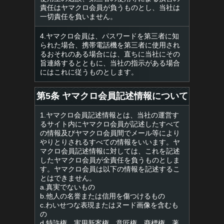
責任はヤマクロ会員が負うものとし、当社は
一切責任を負いません。
4.ヤマクロ会員は、パスワードを第三者に知
られた場合、携帯電話機を第三者に使用され
るおそれのある場合には、直ちに当社にその
旨連絡するとともに、当社の指示がある場合
にはこれに従うものとします。
第5条 ヤマクロ会員記述情報について
1.ヤマクロ会員記述情報とは、当社の運営す
るサイト内にヤマクロ会員が記述したすべて
の情報及びヤマクロ会員間でメール等により
やりとりされるすべての情報をいいます。ヤ
マクロ会員記述情報に対しては、これを記述
したヤマクロ会員が全責任を負うものとしま
す。ヤマクロ会員は以下の情報を記述するこ
とはできません。
a.真実でないもの
b.他人の名誉または信用を傷つけるもの
c.わいせつな表現またはヌード画像を含むも
の
d.特許権、実用新案権、意匠権、商標権、著