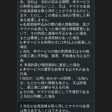
合、当社は、当社の定める期間、本サービス
の利用を認めないこと、又は、ヤマクロ会員
の会員資格を取り消すことができるものとし
ます。ただし、この場合も当社が受領した料
金を返還しません。
a.会員登録申込みの際の個人情報登録、及び
ヤマクロ会員となった後の個人情報変更にお
いて、その内容に虚偽や不正があった場合、
または重複した会員登録があった場合
b.本サービスを利用せずに1年以上が経過した
場合
c.当社、本サービスの他の利用者又はその他
の第三者に不利益、損害、不快感を与える行
為
d. 本規約及び個別規約に違反した場合
e.本サービスの運営を妨害するおそれのある
行為
f.当社の「お問い合わせへの回答」「お知ら
せ」などから得た情報を改ざん、又は誇張
し、第三者に誤解を与える行為
g.その他、ヤマクロ会員として不適切である
と当社が判断した場合
2.当社が会員資格を取り消したヤマクロ会員
は再入会することはできません。