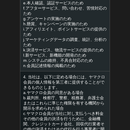
e.本人確認、認証サービスのため
f.アフターサービス、問い合わせ、苦情対応の
ため
g.アンケートの実施のため
h.懸賞、キャンペーンの実施のため
i.アフィリエイト、ポイントサービスの提供の
ため
j.マーケティングデータの調査、統計、分析の
ため
k.決済サービス、物流サービスの提供のため
l.新サービス、新機能の開発のため
m.システムの維持、不具合対応のため
n.会員記述情報の掲載のため
4. 当社は、以下に定める場合には、ヤマクロ
会員の個人情報を第三者に提供することがで
きるものとします。
a.ヤマクロ会員の同意がある場合
b.裁判所、検察庁、警察、税務署、弁護士会
またはこれらに準じた権限を有する機関から
開示を求められた場合
c.ヤマクロ会員が当社に対し支払うべき料金
その他の金員の決済を行うために、金融機
関、クレジットカード会社、回収代行業者そ
の他の決済またはその代行を行う事業者に開