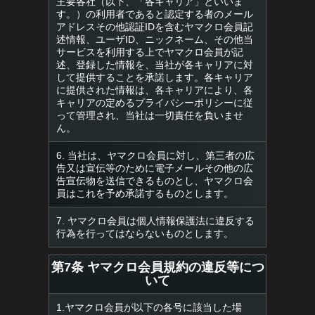
主要各社（以下、「各キャリア」といいま
す。）の利用者であると認定する者のメール
アドレスその他認証IDを含むヤマクロ会員記
述情報、ユーザID、ニックネーム、その他当
サービスを利用する上でヤマクロ会員が記
述、登録した情報を、当社が各キャリアに対
して提供することを承諾します。各キャリア
に提供された情報は、各キャリアにより、各
キャリアの定めるプライバシーポリシーに従
って管理され、当社は一切責任を負いませ
ん。
6. 当社は、ヤマクロ会員に対し、第三者の広
告又は宣伝等のために電子メールその他の広
告宣伝物を送信できるものとし、ヤマクロ会
員はこれを予め承諾するものとします。
7. ヤマクロ会員は個人情報保護法に違反する
行為を行ってはならないものとします。
第7条 ヤマクロ会員規約の違反等につ
いて
1.ヤマクロ会員が以下の各号に該当した場