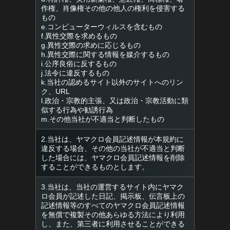
作権、肖像権その他の他人の権利を侵害する
もの
e.コンピューターウィルスを含むもの
f.異性交際を求めるもの
g.異性交際の求めに応じるもの
h.異性交際に関する情報を媒介するもの
i.公序良俗に反するもの
j.法令に違反するもの
k.当社の認めるサイト以外のサイトへのリン
ク、URL
l.政治・宗教的主張、又は政治・宗教活動に類
似する行為や勧誘行為
m.その他当社が不適当と判断したもの
2.当社は、ヤマクロ会員記述情報が本規約に
違反する場合、その他の当社が不適当と判断
した場合には、ヤマクロ会員記述情報を削除
することができるものとします。
3.当社は、当社の運営するサイト内にヤマク
ロ会員が記述した日記、掲示板、伝言板上の
記述情報等のすべてのヤマクロ会員記述情報
を無償で複製その他あらゆる方法により利用
し、また、第三者に利用させることができる