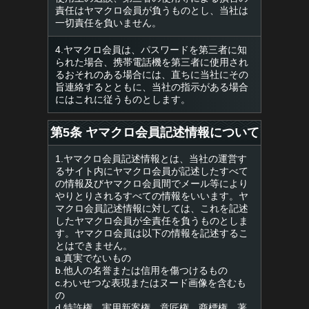
責任はヤマクロ会員が負うものとし、当社は
一切責任を負いません。
4.ヤマクロ会員は、パスワードを第三者に知
られた場合、携帯電話機を第三者に使用され
るおそれのある場合には、直ちに当社にその
旨連絡するとともに、当社の指示がある場合
にはこれに従うものとします。
第5条 ヤマクロ会員記述情報について
1.ヤマクロ会員記述情報とは、当社の運営す
るサイト内にヤマクロ会員が記述したすべて
の情報及びヤマクロ会員間でメール等により
やりとりされるすべての情報をいいます。ヤ
マクロ会員記述情報に対しては、これを記述
したヤマクロ会員が全責任を負うものとしま
す。ヤマクロ会員は以下の情報を記述するこ
とはできません。
a.真実でないもの
b.他人の名誉または信用を傷つけるもの
c.わいせつな表現またはヌード画像を含むも
の
d.特許権、実用新案権、意匠権、商標権、著