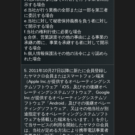
示する場合
d.当社が行う業務の全部または一部を第三者
に委託する場合
e.当社に対して秘密保持義務を負う者に対し
て開示する場合
f.当社の権利行使に必要な場合
g.合併、営業譲渡その他の事由による事業の
承継の際に、事業を承継する者に対して開示
する場合
h.個人情報保護法その他の法令により認めら
れた場合
5. 2011年10月27日以降に新たに会員登録し
たヤマクロ会員またはスマートフォン端末
（Apple Inc.が提供するオペレーティングシス
テムソフトウェア「iOS」及びその後継オペ
レーティングシステムソフトウェア、Google
Inc.が提供するオペレーティングシステムソ
フトウェア「Android」及びその後継オペレー
ティングソフトウェア、又はその他当社が別
途指定するオペレーティングシステムソフト
ウェアを搭載した端末をいいます。）を介し
て当サービスの利用を開始したヤマクロ会員
は、当社が定める方法により携帯電話事業者