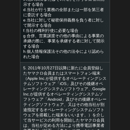
示する場合
d.当社が行う業務の全部または一部を第三者
に委託する場合
e.当社に対して秘密保持義務を負う者に対し
て開示する場合
f.当社の権利行使に必要な場合
g.合併、営業譲渡その他の事由による事業の
承継の際に、事業を承継する者に対して開示
する場合
h.個人情報保護法その他の法令により認めら
れた場合
5. 2011年10月27日以降に新たに会員登録し
たヤマクロ会員またはスマートフォン端末
（Apple Inc.が提供するオペレーティングシス
テムソフトウェア「iOS」及びその後継オペ
レーティングシステムソフトウェア、Google
Inc.が提供するオペレーティングシステムソ
フトウェア「Android」及びその後継オペレー
ティングソフトウェア、又はその他当社が別
途指定するオペレーティングシステムソフト
ウェアを搭載した端末をいいます。）を介し
て当サービスの利用を開始したヤマクロ会員
は、当社が定める方法により携帯電話事業者