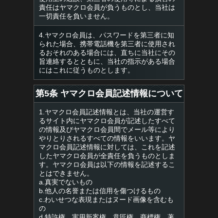
責任はヤマクロ会員が負うものとし、当社は
一切責任を負いません。
4.ヤマクロ会員は、パスワードを第三者に知
られた場合、携帯電話機を第三者に使用され
るおそれのある場合には、直ちに当社にその
旨連絡するとともに、当社の指示がある場合
にはこれに従うものとします。
第5条 ヤマクロ会員記述情報について
1.ヤマクロ会員記述情報とは、当社の運営す
るサイト内にヤマクロ会員が記述したすべて
の情報及びヤマクロ会員間でメール等により
やりとりされるすべての情報をいいます。ヤ
マクロ会員記述情報に対しては、これを記述
したヤマクロ会員が全責任を負うものとしま
す。ヤマクロ会員は以下の情報を記述するこ
とはできません。
a.真実でないもの
b.他人の名誉または信用を傷つけるもの
c.わいせつな表現またはヌード画像を含むも
の
d.特許権、実用新案権、意匠権、商標権、著