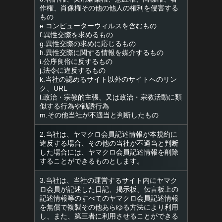
作権、肖像権その他の他人の権利を侵害する
もの
e.コンピューターウィルスを含むもの
f.異性交際を求めるもの
g.異性交際の求めに応じるもの
h.異性交際に関する情報を媒介するもの
i.公序良俗に反するもの
j.法令に違反するもの
k.当社の認めるサイト以外のサイトへのリン
ク、URL
l.政治・宗教的主張、又は政治・宗教活動に類
似する行為や勧誘行為
m.その他当社が不適当と判断したもの
2.当社は、ヤマクロ会員記述情報が本規約に
違反する場合、その他の当社が不適当と判断
した場合には、ヤマクロ会員記述情報を削除
することができるものとします。
3.当社は、当社の運営するサイト内にヤマク
ロ会員が記述した日記、掲示板、伝言板上の
記述情報等のすべてのヤマクロ会員記述情報
を無償で複製その他あらゆる方法により利用
し、また、第三者に利用させることができる