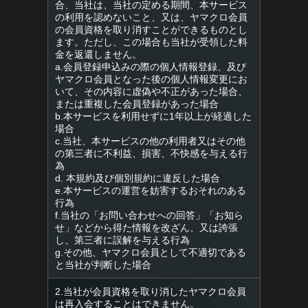
合、当社は、当社の定める期間、本サービス
の利用を認めないこと、又は、ヤマクロ会員
の会員資格を取り消すことができるものとし
ます。ただし、この場合も当社が受領した料
金を返還しません。
a.会員登録申込みの際の個人情報登録、及び
ヤマクロ会員となった後の個人情報変更にお
いて、その内容に虚偽や不正があった場合、
または重複した会員登録があった場合
b.本サービスを利用せずに1年以上が経過した
場合
c.当社、本サービスの他の利用者又はその他
の第三者に不利益、損害、不快感を与える行
為
d. 本規約及び個別規約に違反した場合
e.本サービスの運営を妨害するおそれのある
行為
f.当社の「お問い合わせへの回答」「お知ら
せ」などから得た情報を改ざん、又は誇張
し、第三者に誤解を与える行為
g.その他、ヤマクロ会員として不適切である
と当社が判断した場合
2.当社が会員資格を取り消したヤマクロ会員
は再入会することはできません。