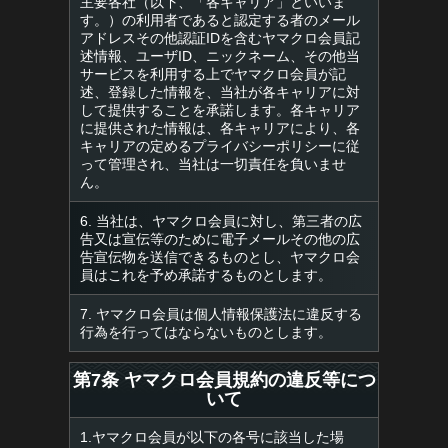
主要各社（以下、「各キャリア」といいま
す。）の利用者であると認定する者のメール
アドレスその他認証IDを含むヤマクロ会員記
述情報、ユーザID、ニックネーム、その他当
サービスを利用する上でヤマクロ会員が記
述、登録した情報を、当社が各キャリアに対
して提供することを承諾します。各キャリア
に提供された情報は、各キャリアにより、各
キャリアの定めるプライバシーポリシーに従
って管理され、当社は一切責任を負いませ
ん。
6. 当社は、ヤマクロ会員に対し、第三者の広
告又は宣伝等のために電子メールその他の広
告宣伝物を送信できるものとし、ヤマクロ会
員はこれを予め承諾するものとします。
7. ヤマクロ会員は個人情報保護法に違反する
行為を行ってはならないものとします。
第7条 ヤマクロ会員規約の違反等につ
いて
1.ヤマクロ会員が以下の各号に該当した場