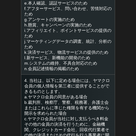
e.本人確認、認証サービスのため
f.アフターサービス、問い合わせ、苦情対応の
ため
g.アンケートの実施のため
h.懸賞、キャンペーンの実施のため
i.アフィリエイト、ポイントサービスの提供の
ため
j.マーケティングデータの調査、統計、分析の
ため
k.決済サービス、物流サービスの提供のため
l.新サービス、新機能の開発のため
m.システムの維持、不具合対応のため
n.会員記述情報の掲載のため
4. 当社は、以下に定める場合には、ヤマクロ
会員の個人情報を第三者に提供することがで
きるものとします。
a.ヤマクロ会員の同意がある場合
b.裁判所、検察庁、警察、税務署、弁護士会
またはこれらに準じた権限を有する機関から
開示を求められた場合
c.ヤマクロ会員が当社に対し支払うべき料金
その他の金員の決済を行うために、金融機
関、クレジットカード会社、回収代行業者そ
の他の決済またはその代行を行う事業者に開