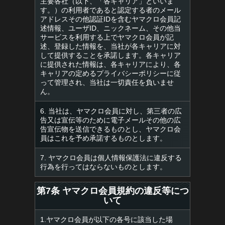
主要各社（以下、「各キャリア」といいま
す。）の利用者であると認定する者のメール
アドレスその他認証IDを含むヤマクロ会員記
述情報、ユーザID、ニックネーム、その他当
サービスを利用する上でヤマクロ会員が記
述、登録した情報を、当社が各キャリアに対
して提供することを承諾します。各キャリア
に提供された情報は、各キャリアにより、各
キャリアの定めるプライバシーポリシーに従
って管理され、当社は一切責任を負いませ
ん。
6. 当社は、ヤマクロ会員に対し、第三者の広
告又は宣伝等のために電子メールその他の広
告宣伝物を送信できるものとし、ヤマクロ会
員はこれを予め承諾するものとします。
7. ヤマクロ会員は個人情報保護法に違反する
行為を行ってはならないものとします。
第7条 ヤマクロ会員規約の違反等につ
いて
1.ヤマクロ会員が以下の各号に該当した場