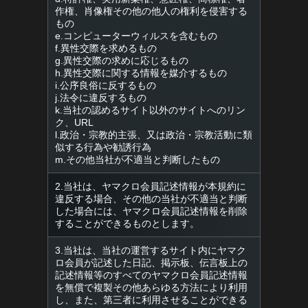
作権、肖像権その他の他人の権利を侵害する
もの
e.コンピューターウィルスを含むもの
f.異性交際を求めるもの
g.異性交際の求めに応じるもの
h.異性交際に関する情報を媒介するもの
i.公序良俗に反するもの
j.法令に違反するもの
k.当社の認めるサイト以外のサイトへのリン
ク、URL
l.政治・宗教的主張、又は政治・宗教活動に類
似する行為や勧誘行為
m.その他当社が不適当と判断したもの
2.当社は、ヤマクロ会員記述情報が本規約に
違反する場合、その他の当社が不適当と判断
した場合には、ヤマクロ会員記述情報を削除
することができるものとします。
3.当社は、当社の運営するサイト内にヤマク
ロ会員が記述した日記、掲示板、伝言板上の
記述情報等のすべてのヤマクロ会員記述情報
を無償で複製その他あらゆる方法により利用
し、また、第三者に利用させることができる