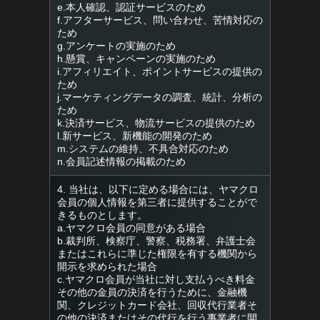
e.本人確認、認証サービスのため
f.アフターサービス、問い合わせ、苦情対応の
ため
g.アンケートの実施のため
h.懸賞、キャンペーンの実施のため
i.アフィリエイト、ポイントサービスの提供の
ため
j.マーケティングデータの調査、統計、分析の
ため
k.決済サービス、物流サービスの提供のため
l.新サービス、新機能の開発のため
m.システムの維持、不具合対応のため
n.会員記述情報の掲載のため
4. 当社は、以下に定める場合には、ヤマクロ
会員の個人情報を第三者に提供することがで
きるものとします。
a.ヤマクロ会員の同意がある場合
b.裁判所、検察庁、警察、税務署、弁護士会
またはこれらに準じた権限を有する機関から
開示を求められた場合
c.ヤマクロ会員が当社に対し支払うべき料金
その他の金員の決済を行うために、金融機
関、クレジットカード会社、回収代行業者そ
の他の決済またはその代行を行う事業者に開