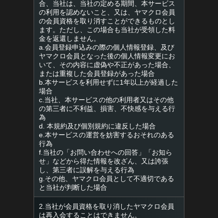
合、当社は、当社の定める期間、本サービス
の利用を認めないこと、又は、ヤマクロ会員
の会員資格を取り消すことができるものとし
ます。ただし、この場合も当社が受領した料
金を返還しません。
a.会員登録申込みの際の個人情報登録、及び
ヤマクロ会員となった後の個人情報変更にお
いて、その内容に虚偽や不正があった場合、
または重複した会員登録があった場合
b.本サービスを利用せずに1年以上が経過した
場合
c.当社、本サービスの他の利用者又はその他
の第三者に不利益、損害、不快感を与える行
為
d. 本規約及び個別規約に違反した場合
e.本サービスの運営を妨害するおそれのある
行為
f.当社の「お問い合わせへの回答」「お知ら
せ」などから得た情報を改ざん、又は誇張
し、第三者に誤解を与える行為
g.その他、ヤマクロ会員として不適切である
と当社が判断した場合
2.当社が会員資格を取り消したヤマクロ会員
は再入会することはできません。