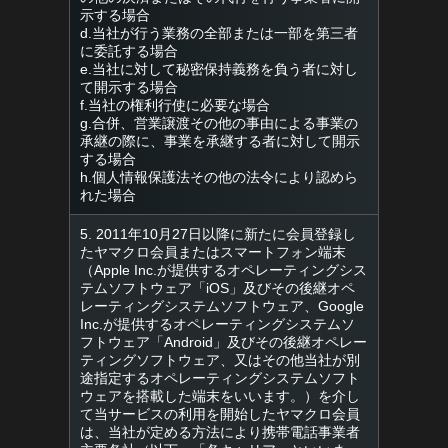
示する場合
d.当社が行う業務の全部または一部を第三者
に委託する場合
e.当社に対して秘密保持義務を負う者に対し
て開示する場合
f.当社の権利行使に必要な場合
g.合併、営業譲渡その他の事由による事業の
承継の際に、事業を承継する者に対して開示
する場合
h.個人情報保護法その他の法令により認めら
れた場合
5. 2011年10月27日以降に新たに会員登録し
たヤマクロ会員またはスマートフォン端末
（Apple Inc.が提供するオペレーティングシス
テムソフトウェア「iOS」及びその後継オペ
レーティングシステムソフトウェア、Google
Inc.が提供するオペレーティングシステムソ
フトウェア「Android」及びその後継オペレー
ティングソフトウェア、又はその他当社が別
途指定するオペレーティングシステムソフト
ウェアを搭載した端末をいいます。）を介し
て当サービスの利用を開始したヤマクロ会員
は、当社が定める方法により携帯電話事業者