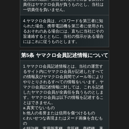
責任はヤマクロ会員が負うものとし、当社は
一切責任を負いません。
4.ヤマクロ会員は、パスワードを第三者に知
られた場合、携帯電話機を第三者に使用され
るおそれのある場合には、直ちに当社にその
旨連絡するとともに、当社の指示がある場合
にはこれに従うものとします。
第5条 ヤマクロ会員記述情報について
1.ヤマクロ会員記述情報とは、当社の運営す
るサイト内にヤマクロ会員が記述したすべて
の情報及びヤマクロ会員間でメール等により
やりとりされるすべての情報をいいます。ヤ
マクロ会員記述情報に対しては、これを記述
したヤマクロ会員が全責任を負うものとしま
す。ヤマクロ会員は以下の情報を記述するこ
とはできません。
a.真実でないもの
b.他人の名誉または信用を傷つけるもの
c.わいせつな表現またはヌード画像を含むも
の
d.特許権、実用新案権、意匠権、商標権、著