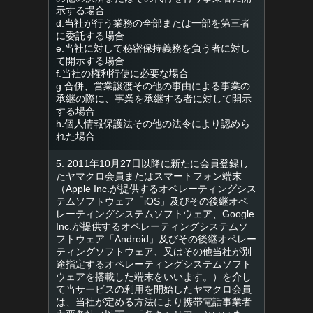
示する場合
d.当社が行う業務の全部または一部を第三者
に委託する場合
e.当社に対して秘密保持義務を負う者に対し
て開示する場合
f.当社の権利行使に必要な場合
g.合併、営業譲渡その他の事由による事業の
承継の際に、事業を承継する者に対して開示
する場合
h.個人情報保護法その他の法令により認めら
れた場合
5. 2011年10月27日以降に新たに会員登録し
たヤマクロ会員またはスマートフォン端末
（Apple Inc.が提供するオペレーティングシス
テムソフトウェア「iOS」及びその後継オペ
レーティングシステムソフトウェア、Google
Inc.が提供するオペレーティングシステムソ
フトウェア「Android」及びその後継オペレー
ティングソフトウェア、又はその他当社が別
途指定するオペレーティングシステムソフト
ウェアを搭載した端末をいいます。）を介し
て当サービスの利用を開始したヤマクロ会員
は、当社が定める方法により携帯電話事業者