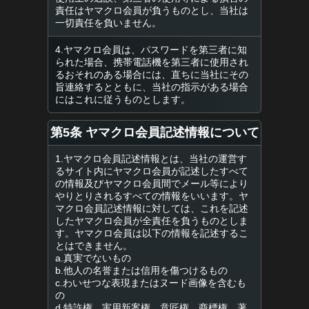
責任はヤマクロ会員が負うものとし、当社は
一切責任を負いません。
4.ヤマクロ会員は、パスワードを第三者に知
られた場合、携帯電話機を第三者に使用され
るおそれのある場合には、直ちに当社にその
旨連絡するとともに、当社の指示がある場合
にはこれに従うものとします。
第5条 ヤマクロ会員記述情報について
1.ヤマクロ会員記述情報とは、当社の運営す
るサイト内にヤマクロ会員が記述したすべて
の情報及びヤマクロ会員間でメール等により
やりとりされるすべての情報をいいます。ヤ
マクロ会員記述情報に対しては、これを記述
したヤマクロ会員が全責任を負うものとしま
す。ヤマクロ会員は以下の情報を記述するこ
とはできません。
a.真実でないもの
b.他人の名誉または信用を傷つけるもの
c.わいせつな表現またはヌード画像を含むも
の
d.特許権、実用新案権、意匠権、商標権、著