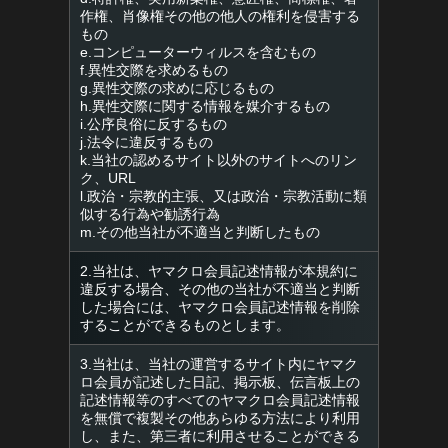
作権、肖像権その他の他人の権利を侵害する
もの
e.コンピューターウィルスを含むもの
f.異性交際を求めるもの
g.異性交際の求めに応じるもの
h.異性交際に関する情報を媒介するもの
i.公序良俗に反するもの
j.法令に違反するもの
k.当社の認めるサイト以外のサイトへのリン
ク、URL
l.政治・宗教的主張、又は政治・宗教活動に類
似する行為や勧誘行為
m.その他当社が不適当と判断したもの
2.当社は、ヤマクロ会員記述情報が本規約に
違反する場合、その他の当社が不適当と判断
した場合には、ヤマクロ会員記述情報を削除
することができるものとします。
3.当社は、当社の運営するサイト内にヤマク
ロ会員が記述した日記、掲示板、伝言板上の
記述情報等のすべてのヤマクロ会員記述情報
を無償で複製その他あらゆる方法により利用
し、また、第三者に利用させることができる