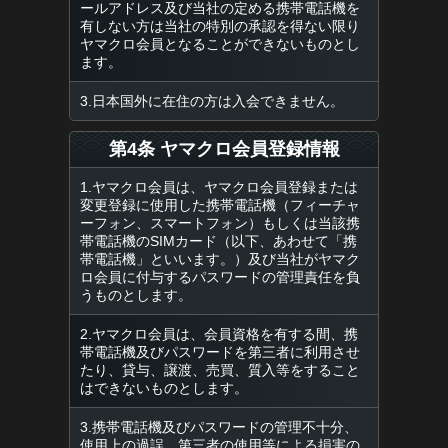
ールアドレス及び当社の定める携帯電話機を
有しない方は当社の特別の承認を得ない限り
ヤマクロ会員となることができないものとし
ます。
3.日本国外に在住の方は入会できません。
第4条 ヤマクロ会員登録情報
1.ヤマクロ会員は、ヤマクロ会員登録または
変更登録に使用した携帯電話機（フィーチャ
ーフォン、スマートフォン）もしくは当該携
帯電話機のSIMカード（以下、あわせて「携
帯電話機」といいます。）及び当社がヤマク
ロ会員に付与するパスワードの管理責任を負
うものとします。
2.ヤマクロ会員は、会員資格を有する間、携
帯電話機及びパスワードを第三者に利用させ
たり、貸与、譲渡、売買、質入等をすること
はできないものとします。
3.携帯電話機及びパスワードの管理不十分、
使用上の過誤、第三者の使用等による損害の