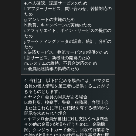
e.本人確認、認証サービスのため
f.アフターサービス、問い合わせ、苦情対応の
ため
g.アンケートの実施のため
h.懸賞、キャンペーンの実施のため
i.アフィリエイト、ポイントサービスの提供の
ため
j.マーケティングデータの調査、統計、分析の
ため
k.決済サービス、物流サービスの提供のため
l.新サービス、新機能の開発のため
m.システムの維持、不具合対応のため
n.会員記述情報の掲載のため
4. 当社は、以下に定める場合には、ヤマクロ
会員の個人情報を第三者に提供することがで
きるものとします。
a.ヤマクロ会員の同意がある場合
b.裁判所、検察庁、警察、税務署、弁護士会
またはこれらに準じた権限を有する機関から
開示を求められた場合
c.ヤマクロ会員が当社に対し支払うべき料金
その他の金員の決済を行うために、金融機
関、クレジットカード会社、回収代行業者そ
の他の決済またはその代行を行う事業者に開