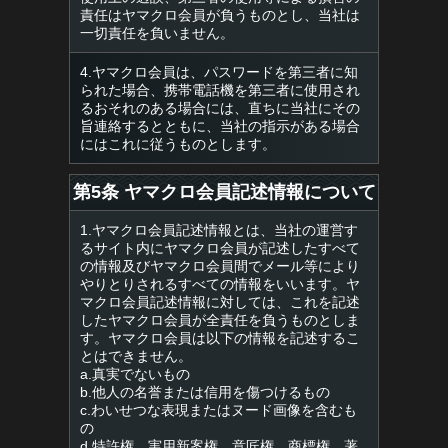
責任はヤマクロ会員が負うものとし、当社は
一切責任を負いません。
4.ヤマクロ会員は、パスワードを第三者に知
られた場合、携帯電話機を第三者に使用され
るおそれのある場合には、直ちに当社にその
旨連絡するとともに、当社の指示がある場合
にはこれに従うものとします。
第5条 ヤマクロ会員記述情報について
1.ヤマクロ会員記述情報とは、当社の運営す
るサイト内にヤマクロ会員が記述したすべて
の情報及びヤマクロ会員間でメール等により
やりとりされるすべての情報をいいます。ヤ
マクロ会員記述情報に対しては、これを記述
したヤマクロ会員が全責任を負うものとしま
す。ヤマクロ会員は以下の情報を記述するこ
とはできません。
a.真実でないもの
b.他人の名誉または信用を傷つけるもの
c.わいせつな表現またはヌード画像を含むも
の
d.特許権、実用新案権、意匠権、商標権、著