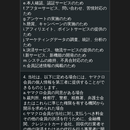
e.本人確認、認証サービスのため
f.アフターサービス、問い合わせ、苦情対応の
ため
g.アンケートの実施のため
h.懸賞、キャンペーンの実施のため
i.アフィリエイト、ポイントサービスの提供の
ため
j.マーケティングデータの調査、統計、分析の
ため
k.決済サービス、物流サービスの提供のため
l.新サービス、新機能の開発のため
m.システムの維持、不具合対応のため
n.会員記述情報の掲載のため
4. 当社は、以下に定める場合には、ヤマクロ
会員の個人情報を第三者に提供することがで
きるものとします。
a.ヤマクロ会員の同意がある場合
b.裁判所、検察庁、警察、税務署、弁護士会
またはこれらに準じた権限を有する機関から
開示を求められた場合
c.ヤマクロ会員が当社に対し支払うべき料金
その他の金員の決済を行うために、金融機
関、クレジットカード会社、回収代行業者そ
の他の決済またはその代行を行う事業者に開