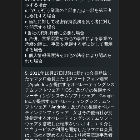
示する場合
d.当社が行う業務の全部または一部を第三者
に委託する場合
e.当社に対して秘密保持義務を負う者に対し
て開示する場合
f.当社の権利行使に必要な場合
g.合併、営業譲渡その他の事由による事業の
承継の際に、事業を承継する者に対して開示
する場合
h.個人情報保護法その他の法令により認めら
れた場合
5. 2011年10月27日以降に新たに会員登録し
たヤマクロ会員またはスマートフォン端末
（Apple Inc.が提供するオペレーティングシス
テムソフトウェア「iOS」及びその後継オペ
レーティングシステムソフトウェア、Google
Inc.が提供するオペレーティングシステムソ
フトウェア「Android」及びその後継オペレー
ティングソフトウェア、又はその他当社が別
途指定するオペレーティングシステムソフト
ウェアを搭載した端末をいいます。）を介し
て当サービスの利用を開始したヤマクロ会員
は、当社が定める方法により携帯電話事業者