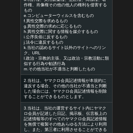
作権、肖像権その他の他人の権利を侵害する
もの
e.コンピューターウィルスを含むもの
f.異性交際を求めるもの
g.異性交際の求めに応じるもの
h.異性交際に関する情報を媒介するもの
i.公序良俗に反するもの
j.法令に違反するもの
k.当社の認めるサイト以外のサイトへのリン
ク、URL
l.政治・宗教的主張、又は政治・宗教活動に類
似する行為や勧誘行為
m.その他当社が不適当と判断したもの
2.当社は、ヤマクロ会員記述情報が本規約に
違反する場合、その他の当社が不適当と判断
した場合には、ヤマクロ会員記述情報を削除
することができるものとします。
3.当社は、当社の運営するサイト内にヤマク
ロ会員が記述した日記、掲示板、伝言板上の
記述情報等のすべてのヤマクロ会員記述情報
を無償で複製その他あらゆる方法により利用
し、また、第三者に利用させることができる