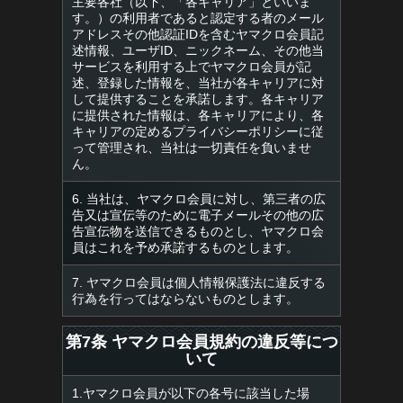
主要各社（以下、「各キャリア」といいま
す。）の利用者であると認定する者のメール
アドレスその他認証IDを含むヤマクロ会員記
述情報、ユーザID、ニックネーム、その他当
サービスを利用する上でヤマクロ会員が記
述、登録した情報を、当社が各キャリアに対
して提供することを承諾します。各キャリア
に提供された情報は、各キャリアにより、各
キャリアの定めるプライバシーポリシーに従
って管理され、当社は一切責任を負いませ
ん。
6. 当社は、ヤマクロ会員に対し、第三者の広
告又は宣伝等のために電子メールその他の広
告宣伝物を送信できるものとし、ヤマクロ会
員はこれを予め承諾するものとします。
7. ヤマクロ会員は個人情報保護法に違反する
行為を行ってはならないものとします。
第7条 ヤマクロ会員規約の違反等につ
いて
1.ヤマクロ会員が以下の各号に該当した場