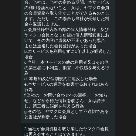
合、当社は、当社の定める期間、本サービス
の利用を認めないこと、又は、ヤマクロ会員
の会員資格を取り消すことができるものとし
ます。ただし、この場合も当社が受領した料
金を返還しません。
a.会員登録申込みの際の個人情報登録、及び
ヤマクロ会員となった後の個人情報変更にお
いて、その内容に虚偽や不正があった場合、
または重複した会員登録があった場合
b.本サービスを利用せずに1年以上が経過した
場合
c.当社、本サービスの他の利用者又はその他
の第三者に不利益、損害、不快感を与える行
為
d. 本規約及び個別規約に違反した場合
e.本サービスの運営を妨害するおそれのある
行為
f.当社の「お問い合わせへの回答」「お知ら
せ」などから得た情報を改ざん、又は誇張
し、第三者に誤解を与える行為
g.その他、ヤマクロ会員として不適切である
と当社が判断した場合
2.当社が会員資格を取り消したヤマクロ会員
は再入会することはできません。