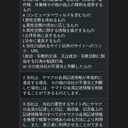
作権、肖像権その他の他人の権利を侵害する
もの
e.コンピューターウィルスを含むもの
f.異性交際を求めるもの
g.異性交際の求めに応じるもの
h.異性交際に関する情報を媒介するもの
i.公序良俗に反するもの
j.法令に違反するもの
k.当社の認めるサイト以外のサイトへのリン
ク、URL
l.政治・宗教的主張、又は政治・宗教活動に類
似する行為や勧誘行為
m.その他当社が不適当と判断したもの
2.当社は、ヤマクロ会員記述情報が本規約に
違反する場合、その他の当社が不適当と判断
した場合には、ヤマクロ会員記述情報を削除
することができるものとします。
3.当社は、当社の運営するサイト内にヤマク
ロ会員が記述した日記、掲示板、伝言板上の
記述情報等のすべてのヤマクロ会員記述情報
を無償で複製その他あらゆる方法により利用
し、また、第三者に利用させることができる