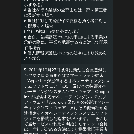
示する場合
d.当社が行う業務の全部または一部を第三者
に委託する場合
e.当社に対して秘密保持義務を負う者に対し
て開示する場合
f.当社の権利行使に必要な場合
g.合併、営業譲渡その他の事由による事業の
承継の際に、事業を承継する者に対して開示
する場合
h.個人情報保護法その他の法令により認めら
れた場合
5. 2011年10月27日以降に新たに会員登録し
たヤマクロ会員またはスマートフォン端末
（Apple Inc.が提供するオペレーティングシス
テムソフトウェア「iOS」及びその後継オペ
レーティングシステムソフトウェア、Google
Inc.が提供するオペレーティングシステムソ
フトウェア「Android」及びその後継オペレー
ティングソフトウェア、又はその他当社が別
途指定するオペレーティングシステムソフト
ウェアを搭載した端末をいいます。）を介し
て当サービスの利用を開始したヤマクロ会員
は、当社が定める方法により携帯電話事業者