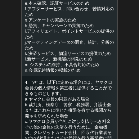
e.本人確認、認証サービスのため
f.アフターサービス、問い合わせ、苦情対応の
ため
g.アンケートの実施のため
h.懸賞、キャンペーンの実施のため
i.アフィリエイト、ポイントサービスの提供の
ため
j.マーケティングデータの調査、統計、分析の
ため
k.決済サービス、物流サービスの提供のため
l.新サービス、新機能の開発のため
m.システムの維持、不具合対応のため
n.会員記述情報の掲載のため
4. 当社は、以下に定める場合には、ヤマクロ
会員の個人情報を第三者に提供することがで
きるものとします。
a.ヤマクロ会員の同意がある場合
b.裁判所、検察庁、警察、税務署、弁護士会
またはこれらに準じた権限を有する機関から
開示を求められた場合
c.ヤマクロ会員が当社に対し支払うべき料金
その他の金員の決済を行うために、金融機
関、クレジットカード会社、回収代行業者そ
の他の決済またはその代行を行う事業者に開