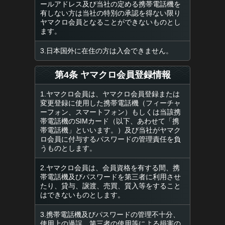
ールアドレス及び当社の定める携帯電話機を
有しない方は当社の特別の承認を得ない限り
ヤマクロ会員となることができないものとし
ます。
3.日本国外に在住の方は入会できません。
第4条 ヤマクロ会員登録情報
1.ヤマクロ会員は、ヤマクロ会員登録または
変更登録に使用した携帯電話機（フィーチャ
ーフォン、スマートフォン）もしくは当該携
帯電話機のSIMカード（以下、あわせて「携
帯電話機」といいます。）及び当社がヤマク
ロ会員に付与するパスワードの管理責任を負
うものとします。
2.ヤマクロ会員は、会員資格を有する間、携
帯電話機及びパスワードを第三者に利用させ
たり、貸与、譲渡、売買、質入等をすること
はできないものとします。
3.携帯電話機及びパスワードの管理不十分、
使用上の過誤、第三者の使用等による損害の