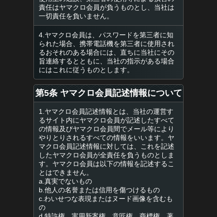
責任はヤマクロ会員が負うものとし、当社は
一切責任を負いません。
4.ヤマクロ会員は、パスワードを第三者に知
られた場合、携帯電話機を第三者に使用され
るおそれのある場合には、直ちに当社にその
旨連絡するとともに、当社の指示がある場合
にはこれに従うものとします。
第5条 ヤマクロ会員記述情報について
1.ヤマクロ会員記述情報とは、当社の運営す
るサイト内にヤマクロ会員が記述したすべて
の情報及びヤマクロ会員間でメール等により
やりとりされるすべての情報をいいます。ヤ
マクロ会員記述情報に対しては、これを記述
したヤマクロ会員が全責任を負うものとしま
す。ヤマクロ会員は以下の情報を記述するこ
とはできません。
a.真実でないもの
b.他人の名誉または信用を傷つけるもの
c.わいせつな表現またはヌード画像を含むも
の
d.特許権、実用新案権、意匠権、商標権、著