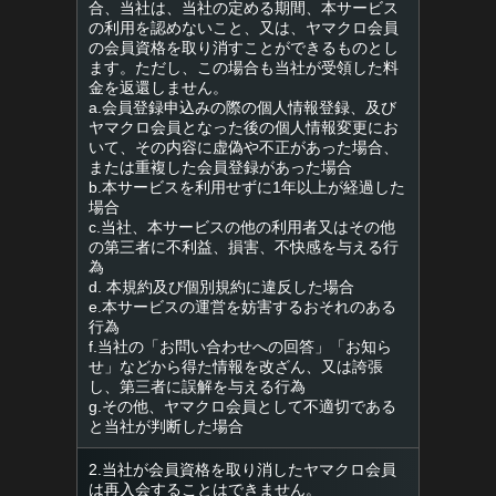
合、当社は、当社の定める期間、本サービス
の利用を認めないこと、又は、ヤマクロ会員
の会員資格を取り消すことができるものとし
ます。ただし、この場合も当社が受領した料
金を返還しません。
a.会員登録申込みの際の個人情報登録、及び
ヤマクロ会員となった後の個人情報変更にお
いて、その内容に虚偽や不正があった場合、
または重複した会員登録があった場合
b.本サービスを利用せずに1年以上が経過した
場合
c.当社、本サービスの他の利用者又はその他
の第三者に不利益、損害、不快感を与える行
為
d. 本規約及び個別規約に違反した場合
e.本サービスの運営を妨害するおそれのある
行為
f.当社の「お問い合わせへの回答」「お知ら
せ」などから得た情報を改ざん、又は誇張
し、第三者に誤解を与える行為
g.その他、ヤマクロ会員として不適切である
と当社が判断した場合
2.当社が会員資格を取り消したヤマクロ会員
は再入会することはできません。