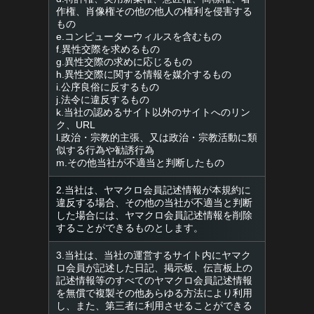
作権、肖像権その他の他人の権利を侵害する
もの
e.コンピューターウィルスを含むもの
f.異性交際を求めるもの
g.異性交際の求めに応じるもの
h.異性交際に関する情報を媒介するもの
i.公序良俗に反するもの
j.法令に違反するもの
k.当社の認めるサイト以外のサイトへのリン
ク、URL
l.政治・宗教的主張、又は政治・宗教活動に類
似する行為や勧誘行為
m.その他当社が不適当と判断したもの
2.当社は、ヤマクロ会員記述情報が本規約に
違反する場合、その他の当社が不適当と判断
した場合には、ヤマクロ会員記述情報を削除
することができるものとします。
3.当社は、当社の運営するサイト内にヤマク
ロ会員が記述した日記、掲示板、伝言板上の
記述情報等のすべてのヤマクロ会員記述情報
を無償で複製その他あらゆる方法により利用
し、また、第三者に利用させることができる