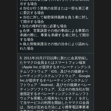
示する場合
d.当社が行う業務の全部または一部を第三者
に委託する場合
e.当社に対して秘密保持義務を負う者に対し
て開示する場合
f.当社の権利行使に必要な場合
g.合併、営業譲渡その他の事由による事業の
承継の際に、事業を承継する者に対して開示
する場合
h.個人情報保護法その他の法令により認めら
れた場合
5. 2011年10月27日以降に新たに会員登録し
たヤマクロ会員またはスマートフォン端末
（Apple Inc.が提供するオペレーティングシス
テムソフトウェア「iOS」及びその後継オペ
レーティングシステムソフトウェア、Google
Inc.が提供するオペレーティングシステムソ
フトウェア「Android」及びその後継オペレー
ティングソフトウェア、又はその他当社が別
途指定するオペレーティングシステムソフト
ウェアを搭載した端末をいいます。）を介し
て当サービスの利用を開始したヤマクロ会員
は、当社が定める方法により携帯電話事業者