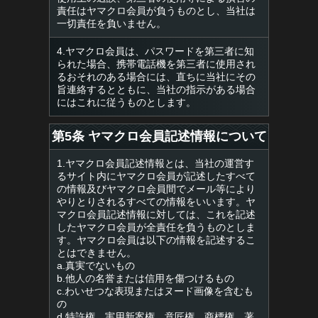
責任はヤマクロ会員が負うものとし、当社は
一切責任を負いません。
4.ヤマクロ会員は、パスワードを第三者に知
られた場合、携帯電話機を第三者に使用され
るおそれのある場合には、直ちに当社にその
旨連絡するとともに、当社の指示がある場合
にはこれに従うものとします。
第5条 ヤマクロ会員記述情報について
1.ヤマクロ会員記述情報とは、当社の運営す
るサイト内にヤマクロ会員が記述したすべて
の情報及びヤマクロ会員間でメール等により
やりとりされるすべての情報をいいます。ヤ
マクロ会員記述情報に対しては、これを記述
したヤマクロ会員が全責任を負うものとしま
す。ヤマクロ会員は以下の情報を記述するこ
とはできません。
a.真実でないもの
b.他人の名誉または信用を傷つけるもの
c.わいせつな表現またはヌード画像を含むも
の
d.特許権、実用新案権、意匠権、商標権、著