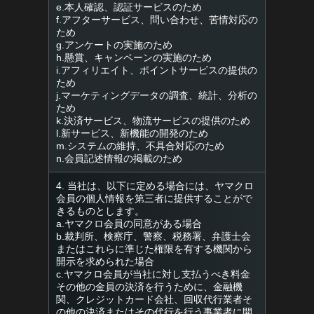
e.本人確認、認証サービスのため
f.アフターサービス、問い合わせ、苦情対応の
ため
g.アンケートの実施のため
h.懸賞、キャンペーンの実施のため
i.アフィリエイト、ポイントサービスの提供の
ため
j.マーケティングデータの調査、統計、分析の
ため
k.決済サービス、物流サービスの提供のため
l.新サービス、新機能の開発のため
m.システムの維持、不具合対応のため
n.会員記述情報の掲載のため
4. 当社は、以下に定める場合には、ヤマクロ
会員の個人情報を第三者に提供することがで
きるものとします。
a.ヤマクロ会員の同意がある場合
b.裁判所、検察庁、警察、税務署、弁護士会
またはこれらに準じた権限を有する機関から
開示を求められた場合
c.ヤマクロ会員が当社に対し支払うべき料金
その他の金員の決済を行うために、金融機
関、クレジットカード会社、回収代行業者そ
の他の決済またはその代行を行う事業者に開