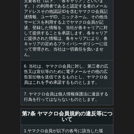
主要各社（以下、「各キャリア」といいま
す。）の利用者であると認定する者のメール
アドレスその他認証IDを含むヤマクロ会員記
述情報、ユーザID、ニックネーム、その他当
サービスを利用する上でヤマクロ会員が記
述、登録した情報を、当社が各キャリアに対
して提供することを承諾します。各キャリア
に提供された情報は、各キャリアにより、各
キャリアの定めるプライバシーポリシーに従
って管理され、当社は一切責任を負いませ
ん。
6. 当社は、ヤマクロ会員に対し、第三者の広
告又は宣伝等のために電子メールその他の広
告宣伝物を送信できるものとし、ヤマクロ会
員はこれを予め承諾するものとします。
7. ヤマクロ会員は個人情報保護法に違反する
行為を行ってはならないものとします。
第7条 ヤマクロ会員規約の違反等につ
いて
1.ヤマクロ会員が以下の各号に該当した場