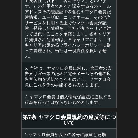
主要各社（以下、「各キャリア」といいま
す。）の利用者であると認定する者のメール
アドレスその他認証IDを含むヤマクロ会員記
述情報、ユーザID、ニックネーム、その他当
サービスを利用する上でヤマクロ会員が記
述、登録した情報を、当社が各キャリアに対
して提供することを承諾します。各キャリア
に提供された情報は、各キャリアにより、各
キャリアの定めるプライバシーポリシーに従
って管理され、当社は一切責任を負いませ
ん。
6. 当社は、ヤマクロ会員に対し、第三者の広
告又は宣伝等のために電子メールその他の広
告宣伝物を送信できるものとし、ヤマクロ会
員はこれを予め承諾するものとします。
7. ヤマクロ会員は個人情報保護法に違反する
行為を行ってはならないものとします。
第7条 ヤマクロ会員規約の違反等につ
いて
1.ヤマクロ会員が以下の各号に該当した場