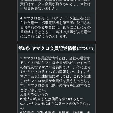
責任はヤマクロ会員が負うものとし、当社は
一切責任を負いません。
4.ヤマクロ会員は、パスワードを第三者に知
られた場合、携帯電話機を第三者に使用され
るおそれのある場合には、直ちに当社にその
旨連絡するとともに、当社の指示がある場合
にはこれに従うものとします。
第5条 ヤマクロ会員記述情報について
1.ヤマクロ会員記述情報とは、当社の運営す
るサイト内にヤマクロ会員が記述したすべて
の情報及びヤマクロ会員間でメール等により
やりとりされるすべての情報をいいます。ヤ
マクロ会員記述情報に対しては、これを記述
したヤマクロ会員が全責任を負うものとしま
す。ヤマクロ会員は以下の情報を記述するこ
とはできません。
a.真実でないもの
b.他人の名誉または信用を傷つけるもの
c.わいせつな表現またはヌード画像を含むも
の
d.特許権、実用新案権、意匠権、商標権、著