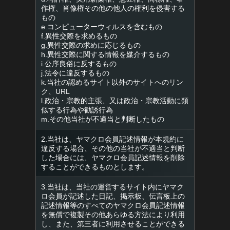
作権、肖像権その他の他人の権利を侵害する
もの
e.コンピューターウィルスを含むもの
f.異性交際を求めるもの
g.異性交際の求めに応じるもの
h.異性交際に関する情報を媒介するもの
i.公序良俗に反するもの
j.法令に違反するもの
k.当社の認めるサイト以外のサイトへのリン
ク、URL
l.政治・宗教的主張、又は政治・宗教活動に類
似する行為や勧誘行為
m.その他当社が不適当と判断したもの
2.当社は、ヤマクロ会員記述情報が本規約に
違反する場合、その他の当社が不適当と判断
した場合には、ヤマクロ会員記述情報を削除
することができるものとします。
3.当社は、当社の運営するサイト内にヤマク
ロ会員が記述した日記、掲示板、伝言板上の
記述情報等のすべてのヤマクロ会員記述情報
を無償で複製その他あらゆる方法により利用
し、また、第三者に利用させることができる