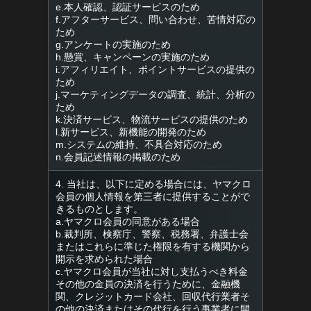
e.本人確認、認証サービスのため
f.アフターサービス、問い合わせ、苦情対応の
ため
g.アンケートの実施のため
h.懸賞、キャンペーンの実施のため
i.アフィリエイト、ポイントサービスの提供の
ため
j.マーケティングデータの調査、統計、分析の
ため
k.決済サービス、物流サービスの提供のため
l.新サービス、新機能の開発のため
m.システムの維持、不具合対応のため
n.会員記述情報の掲載のため
4. 当社は、以下に定める場合には、ヤマクロ
会員の個人情報を第三者に提供することがで
きるものとします。
a.ヤマクロ会員の同意がある場合
b.裁判所、検察庁、警察、税務署、弁護士会
またはこれらに準じた権限を有する機関から
開示を求められた場合
c.ヤマクロ会員が当社に対し支払うべき料金
その他の金員の決済を行うために、金融機
関、クレジットカード会社、回収代行業者そ
の他の決済またはその代行を行う事業者に開