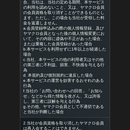
合、当社は、当社の定める期間、本サービス
の利用を認めないこと、又は、ヤマクロ会員
の会員資格を取り消すことができるものとし
ます。ただし、この場合も当社が受領した料
金を返還しません。
a.会員登録申込みの際の個人情報登録、及び
ヤマクロ会員となった後の個人情報変更にお
いて、その内容に虚偽や不正があった場合、
または重複した会員登録があった場合
b.本サービスを利用せずに1年以上が経過した
場合
c.当社、本サービスの他の利用者又はその他
の第三者に不利益、損害、不快感を与える行
為
d. 本規約及び個別規約に違反した場合
e.本サービスの運営を妨害するおそれのある
行為
f.当社の「お問い合わせへの回答」「お知ら
せ」などから得た情報を改ざん、又は誇張
し、第三者に誤解を与える行為
g.その他、ヤマクロ会員として不適切である
と当社が判断した場合
2.当社が会員資格を取り消したヤマクロ会員
は再入会することはできません。