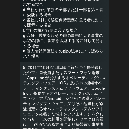
示する場合
d.当社が行う業務の全部または一部を第三者
に委託する場合
e.当社に対して秘密保持義務を負う者に対し
て開示する場合
f.当社の権利行使に必要な場合
g.合併、営業譲渡その他の事由による事業の
承継の際に、事業を承継する者に対して開示
する場合
h.個人情報保護法その他の法令により認めら
れた場合
5. 2011年10月27日以降に新たに会員登録し
たヤマクロ会員またはスマートフォン端末
（Apple Inc.が提供するオペレーティングシス
テムソフトウェア「iOS」及びその後継オペ
レーティングシステムソフトウェア、Google
Inc.が提供するオペレーティングシステムソ
フトウェア「Android」及びその後継オペレー
ティングソフトウェア、又はその他当社が別
途指定するオペレーティングシステムソフト
ウェアを搭載した端末をいいます。）を介し
て当サービスの利用を開始したヤマクロ会員
は、当社が定める方法により携帯電話事業者