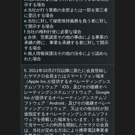
示する場合
d.当社が行う業務の全部または一部を第三者
に委託する場合
e.当社に対して秘密保持義務を負う者に対し
て開示する場合
f.当社の権利行使に必要な場合
g.合併、営業譲渡その他の事由による事業の
承継の際に、事業を承継する者に対して開示
する場合
h.個人情報保護法その他の法令により認めら
れた場合
5. 2011年10月27日以降に新たに会員登録し
たヤマクロ会員またはスマートフォン端末
（Apple Inc.が提供するオペレーティングシス
テムソフトウェア「iOS」及びその後継オペ
レーティングシステムソフトウェア、Google
Inc.が提供するオペレーティングシステムソ
フトウェア「Android」及びその後継オペレー
ティングソフトウェア、又はその他当社が別
途指定するオペレーティングシステムソフト
ウェアを搭載した端末をいいます。）を介し
て当サービスの利用を開始したヤマクロ会員
は、当社が定める方法により携帯電話事業者