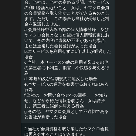
合、当社は、当社の定める期間、本サービス
の利用を認めないこと、又は、ヤマクロ会員
の会員資格を取り消すことができるものとし
ます。ただし、この場合も当社が受領した料
金を返還しません。
a.会員登録申込みの際の個人情報登録、及び
ヤマクロ会員となった後の個人情報変更にお
いて、その内容に虚偽や不正があった場合、
または重複した会員登録があった場合
b.本サービスを利用せずに1年以上が経過した
場合
c.当社、本サービスの他の利用者又はその他
の第三者に不利益、損害、不快感を与える行
為
d. 本規約及び個別規約に違反した場合
e.本サービスの運営を妨害するおそれのある
行為
f.当社の「お問い合わせへの回答」「お知ら
せ」などから得た情報を改ざん、又は誇張
し、第三者に誤解を与える行為
g.その他、ヤマクロ会員として不適切である
と当社が判断した場合
2.当社が会員資格を取り消したヤマクロ会員
は再入会することはできません。