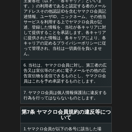
主要各社（以下、「各キャリア」といいま
す。）の利用者であると認定する者のメール
アドレスその他認証IDを含むヤマクロ会員記
述情報、ユーザID、ニックネーム、その他当
サービスを利用する上でヤマクロ会員が記
述、登録した情報を、当社が各キャリアに対
して提供することを承諾します。各キャリア
に提供された情報は、各キャリアにより、各
キャリアの定めるプライバシーポリシーに従
って管理され、当社は一切責任を負いませ
ん。
6. 当社は、ヤマクロ会員に対し、第三者の広
告又は宣伝等のために電子メールその他の広
告宣伝物を送信できるものとし、ヤマクロ会
員はこれを予め承諾するものとします。
7. ヤマクロ会員は個人情報保護法に違反する
行為を行ってはならないものとします。
第7条 ヤマクロ会員規約の違反等につ
いて
1.ヤマクロ会員が以下の各号に該当した場