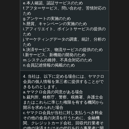
e.本人確認、認証サービスのため
f.アフターサービス、問い合わせ、苦情対応の
ため
g.アンケートの実施のため
h.懸賞、キャンペーンの実施のため
i.アフィリエイト、ポイントサービスの提供の
ため
j.マーケティングデータの調査、統計、分析の
ため
k.決済サービス、物流サービスの提供のため
l.新サービス、新機能の開発のため
m.システムの維持、不具合対応のため
n.会員記述情報の掲載のため
4. 当社は、以下に定める場合には、ヤマクロ
会員の個人情報を第三者に提供することがで
きるものとします。
a.ヤマクロ会員の同意がある場合
b.裁判所、検察庁、警察、税務署、弁護士会
またはこれらに準じた権限を有する機関から
開示を求められた場合
c.ヤマクロ会員が当社に対し支払うべき料金
その他の金員の決済を行うために、金融機
関、クレジットカード会社、回収代行業者そ
の他の決済またはその代行を行う事業者に開