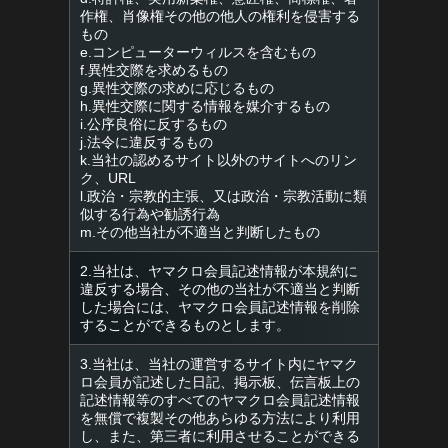
作権、肖像権その他の他人の権利を侵害する
もの
e.コンピューターウィルスを含むもの
f.異性交際を求めるもの
g.異性交際の求めに応じるもの
h.異性交際に関する情報を媒介するもの
i.公序良俗に反するもの
j.法令に違反するもの
k.当社の認めるサイト以外のサイトへのリン
ク、URL
l.政治・宗教的主張、又は政治・宗教活動に類
似する行為や勧誘行為
m.その他当社が不適当と判断したもの
2.当社は、ヤマクロ会員記述情報が本規約に
違反する場合、その他の当社が不適当と判断
した場合には、ヤマクロ会員記述情報を削除
することができるものとします。
3.当社は、当社の運営するサイト内にヤマク
ロ会員が記述した日記、掲示板、伝言板上の
記述情報等のすべてのヤマクロ会員記述情報
を無償で複製その他あらゆる方法により利用
し、また、第三者に利用させることができる