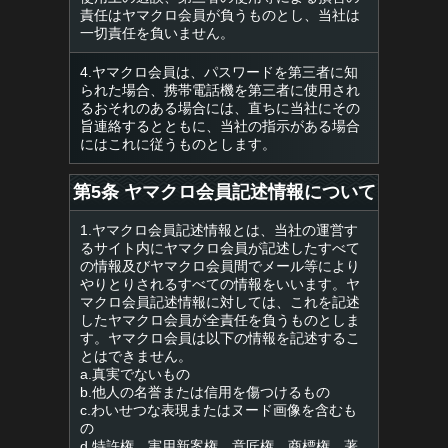
責任はヤマクロ会員が負うものとし、当社は
一切責任を負いません。
4.ヤマクロ会員は、パスワードを第三者に知
られた場合、携帯電話機を第三者に使用され
るおそれのある場合には、直ちに当社にその
旨連絡するとともに、当社の指示がある場合
にはこれに従うものとします。
第5条 ヤマクロ会員記述情報について
1.ヤマクロ会員記述情報とは、当社の運営す
るサイト内にヤマクロ会員が記述したすべて
の情報及びヤマクロ会員間でメール等により
やりとりされるすべての情報をいいます。ヤ
マクロ会員記述情報に対しては、これを記述
したヤマクロ会員が全責任を負うものとしま
す。ヤマクロ会員は以下の情報を記述するこ
とはできません。
a.真実でないもの
b.他人の名誉または信用を傷つけるもの
c.わいせつな表現またはヌード画像を含むも
の
d.特許権、実用新案権、意匠権、商標権、著