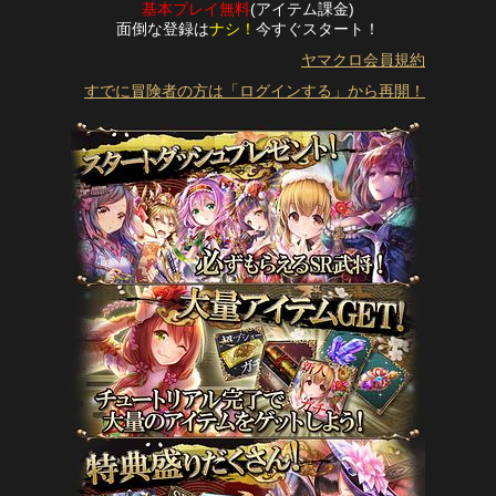
基本プレイ無料
(アイテム課金)
面倒な登録は
ナシ！
今すぐスタート！
ヤマクロ会員規約
すでに冒険者の方は「ログインする」から再開！