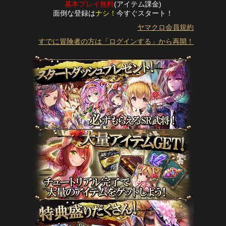
基本プレイ無料
(アイテム課金)
面倒な登録は
ナシ！
今すぐスタート！
ヤマクロ会員規約
すでに冒険者の方は「ログインする」から再開！