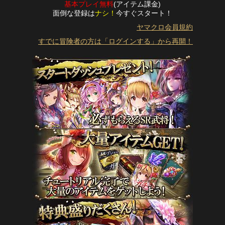
基本プレイ無料
(アイテム課金)
面倒な登録は
ナシ！
今すぐスタート！
ヤマクロ会員規約
すでに冒険者の方は「ログインする」から再開！