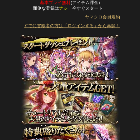
基本プレイ無料
(アイテム課金)
面倒な登録は
ナシ！
今すぐスタート！
ヤマクロ会員規約
すでに冒険者の方は「ログインする」から再開！