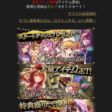
基本プレイ無料
(アイテム課金)
面倒な登録は
ナシ！
今すぐスタート！
ヤマクロ会員規約
すでに冒険者の方は「ログインする」から再開！