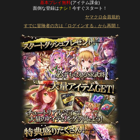
基本プレイ無料
(アイテム課金)
面倒な登録は
ナシ！
今すぐスタート！
ヤマクロ会員規約
すでに冒険者の方は「ログインする」から再開！