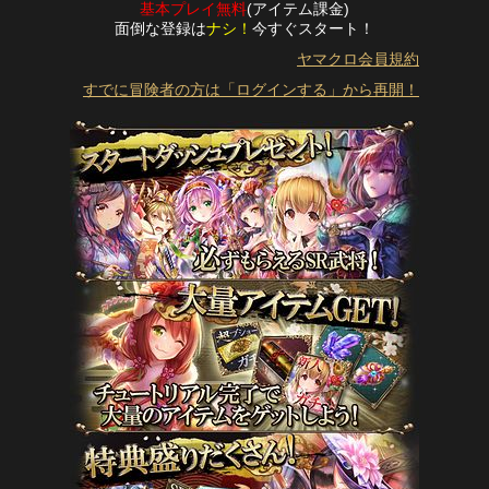
基本プレイ無料
(アイテム課金)
面倒な登録は
ナシ！
今すぐスタート！
ヤマクロ会員規約
すでに冒険者の方は「ログインする」から再開！